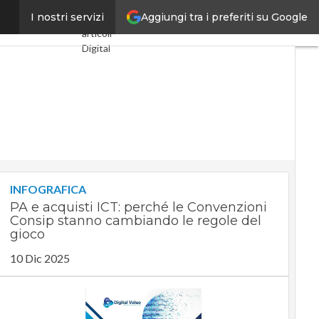
Aggiungi tra i preferiti su Google
m e Microsoft
I nostri servizi
Ultimi
articoli
Digital
Economy
Telco
Industria
4.0
SpacEconomy
PA
Digitale
Green
economy
INFOGRAFICA
Intelligenza
PA e acquisti ICT: perché le Convenzioni
artificiale
Consip stanno cambiando le regole del
Videointerviste
gioco
Le Guide
10 Dic 2025
di
CorCom
Podcast
Privacy