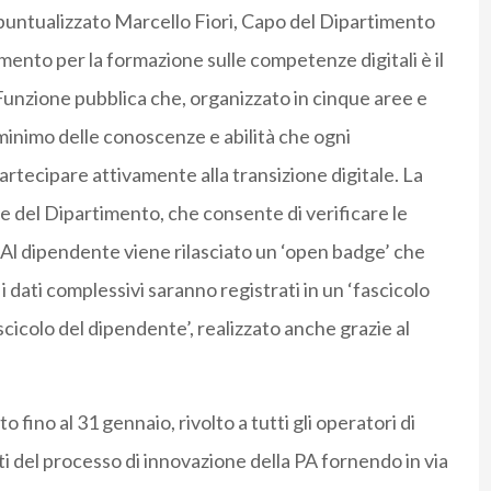
 puntualizzato Marcello Fiori, Capo del Dipartimento
imento per la formazione sulle competenze digitali è il
Funzione pubblica che, organizzato in cinque aree e
e minimo delle conoscenze e abilità che ogni
tecipare attivamente alla transizione digitale. La
ne del Dipartimento, che consente di verificare le
. Al dipendente viene rilasciato un ‘open badge’ che
e i dati complessivi saranno registrati in un ‘fascicolo
cicolo del dipendente’, realizzato anche grazie al
 fino al 31 gennaio, rivolto a tutti gli operatori di
 del processo di innovazione della PA fornendo in via