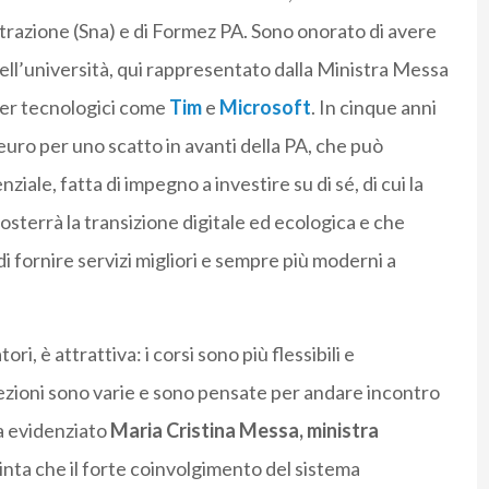
strazione (Sna) e di Formez PA. Sono onorato di avere
dell’università, qui rappresentato dalla Ministra Messa
ayer tecnologici come
Tim
e
Microsoft
. In cinque anni
euro per uno scatto in avanti della PA, che può
ziale, fatta di impegno a investire su di sé, di cui la
sterrà la transizione digitale ed ecologica e che
 fornire servizi migliori e sempre più moderni a
ri, è attrattiva: i corsi sono più flessibili e
e lezioni sono varie e sono pensate per andare incontro
ha evidenziato
Maria Cristina Messa, ministra
nta che il forte coinvolgimento del sistema