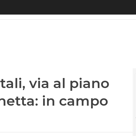
, via al piano strategico di Brunetta: in campo Ti
li, via al piano
unetta: in campo