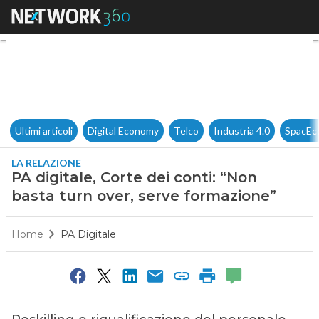
PA digitale, Corte dei conti: 
Ultimi articoli
Digital Economy
Telco
Industria 4.0
SpacEc
LA RELAZIONE
PA digitale, Corte dei conti: “Non
basta turn over, serve formazione”
Home
PA Digitale