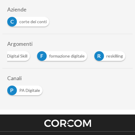
Aziende
C
corte dei conti
Argomenti
D
F
R
Digital Skill
formazione digitale
reskilling
Canali
P
PA Digitale