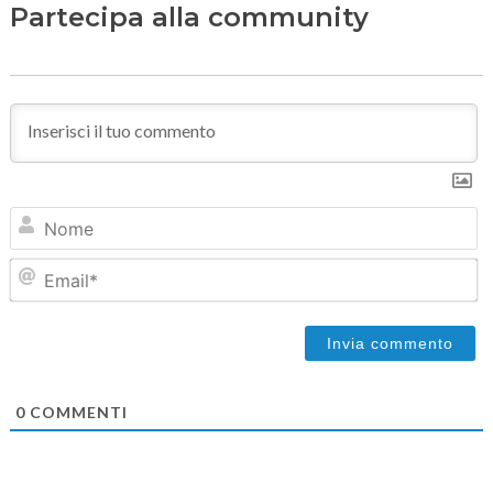
Partecipa alla community
N
Em
0
COMMENTI