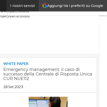
Aggiungi tra i preferiti su Google
I nostri servizi
rticoli
Digital Economy
Telco
ia 4.0
SpacEconomy
tale
Green economy
genza artificiale
nterviste
de di CorCom
Podcast
y
WHITE PAPER
Emergency management: il caso di
successo della Centrale di Risposta Unica
CUR NUE112
28 Set 2023