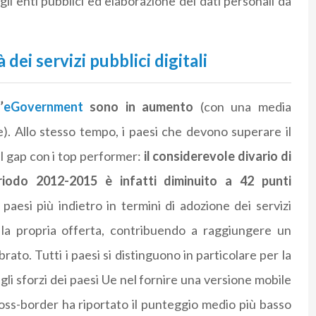
gli enti pubblici ed elaborazione dei dati personali da
dei servizi pubblici digitali
’
eGovernment
sono in aumento
(con una media
). Allo stesso tempo, i paesi che devono superare il
l gap con i top performer:
il considerevole divario di
riodo 2012-2015 è infatti diminuito a 42 punti
paesi più indietro in termini di adozione dei servizi
 la propria offerta, contribuendo a raggiungere un
ato. Tutti i paesi si distinguono in particolare per la
gli sforzi dei paesi Ue nel fornire una versione mobile
 cross-border ha riportato il punteggio medio più basso