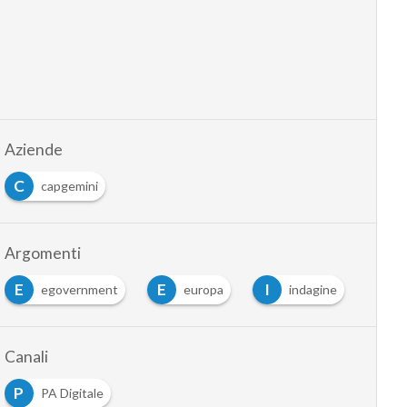
Aziende
C
capgemini
Argomenti
E
E
I
P
egovernment
europa
indagine
Canali
P
PA Digitale