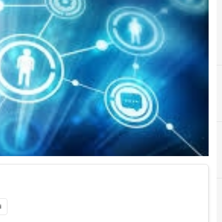
D
digitale
i