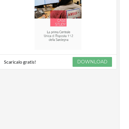
Scaricalo gratis!
DOWNLOAD