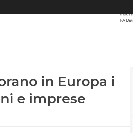
ano in Europa i servizi per cittadini e imprese
Ultimi a
Industr
PA Digi
Intelli
Videoi
Le Gui
Privac
iorano in Europa i
ini e imprese