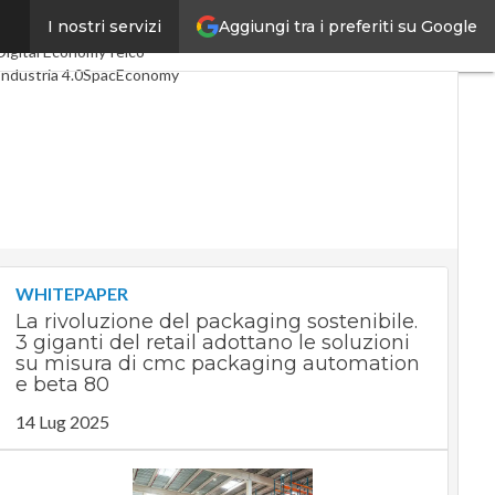
Aggiungi tra i preferiti su Google
I nostri servizi
Ultimi articoli
Digital Economy
Telco
Industria 4.0
SpacEconomy
PA Digitale
Green economy
Intelligenza artificiale
Videointerviste
Le Guide di CorCom
Podcast
Privacy
WHITEPAPER
La rivoluzione del packaging sostenibile.
3 giganti del retail adottano le soluzioni
su misura di cmc packaging automation
e beta 80
14 Lug 2025