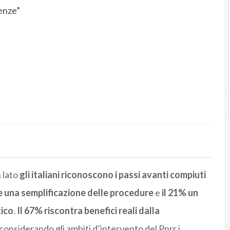
enze”
n lato
gli italiani riconoscono i passi avanti compiuti
e una semplificazione delle procedure
e
il 21% un
tico
.
Il 67% riscontra benefici reali dalla
 considerando gli ambiti d’intervento del Pnrr i