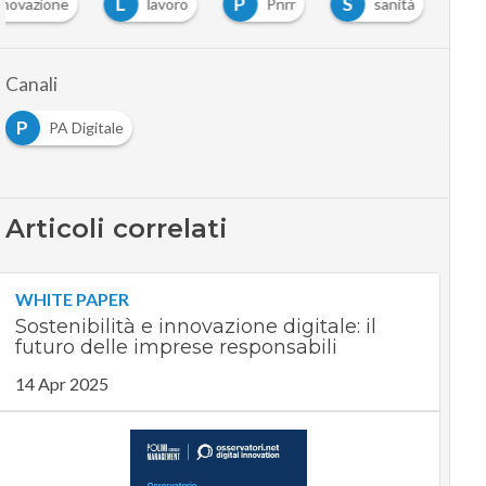
L
P
S
nnovazione
lavoro
Pnrr
sanità
Canali
P
PA Digitale
Articoli correlati
WHITE PAPER
Sostenibilità e innovazione digitale: il
futuro delle imprese responsabili
14 Apr 2025