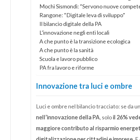
Mochi Sismondi: “Servono nuove compet
Rangone: “Digitale leva di sviluppo”
Il bilancio digitale della PA
L’innovazione negli enti locali
A che punto è la transizione ecologica
A che punto è la sanità
Scuola e lavoro pubblico
PA fra lavoro e riforme
Innovazione tra luci e ombre
Luci e ombre nel bilancio tracciato: se da u
nell’innovazione della PA
, solo
il 26% ved
maggiore contributo al risparmio energe
digitalizzazione per cittadini e imprese
. E