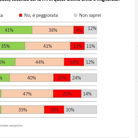
A
andrea rango