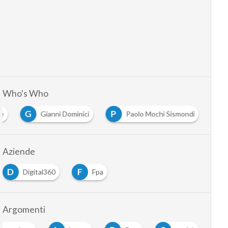
Who's Who
G
P
ne
Gianni Dominici
Paolo Mochi Sismondi
Aziende
D
F
Digital360
Fpa
Argomenti