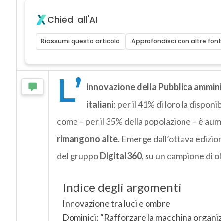
Chiedi all'AI
Riassumi questo articolo
Approfondisci con altre font
L’
innovazione della Pubblica ammini
italiani
: per il 41% di loro la disponi
come – per il 35% della popolazione – è aumen
rimangono alte
. Emerge dall’ottava edizion
del gruppo
Digital360
, su un campione di ol
Indice degli argomenti
Innovazione tra luci e ombre
Dominici: “Rafforzare la macchina organiz