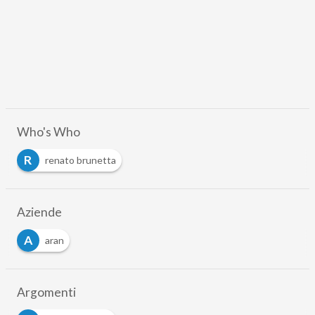
Who's Who
R
renato brunetta
Aziende
A
aran
Argomenti