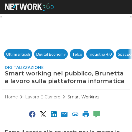
Smart working nel pubblico, B
Ultimi articoli
Digital Economy
Telco
Industria 4.0
SpacEc
DIGITALIZZAZIONE
Smart working nel pubblico, Brunetta
a lavoro sulla piattaforma informatica
Home
Lavoro E Carriere
Smart Working