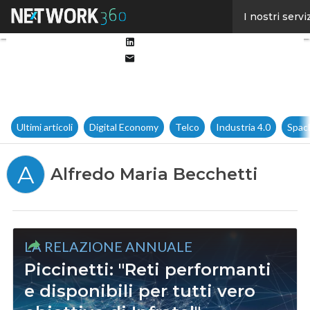
Facebook
I nostri servi
Twitter
Linkedin
Email
Ultimi articoli
Digital Economy
Telco
Industria 4.0
Spac
A
Alfredo Maria Becchetti
LA RELAZIONE ANNUALE
Piccinetti: "Reti performanti
e disponibili per tutti vero