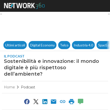
Sostenibilità e innovazione: i
Ultimi articoli
Digital Economy
Telco
Industria 4.0
SpacEc
IL PODCAST
Sostenibilità e innovazione: il mondo
digitale è più rispettoso
dell’ambiente?
Home
Podcast