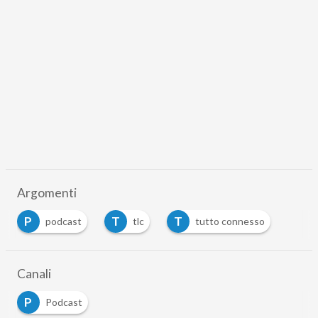
Argomenti
P
T
T
podcast
tlc
tutto connesso
Canali
P
Podcast