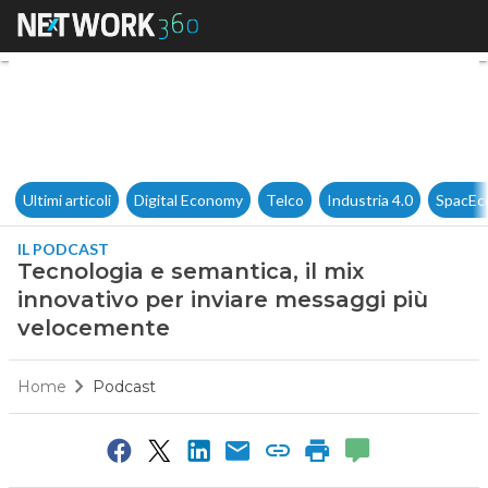
Tecnologia e semantica, il m
Ultimi articoli
Digital Economy
Telco
Industria 4.0
SpacEc
IL PODCAST
Tecnologia e semantica, il mix
innovativo per inviare messaggi più
velocemente
Home
Podcast