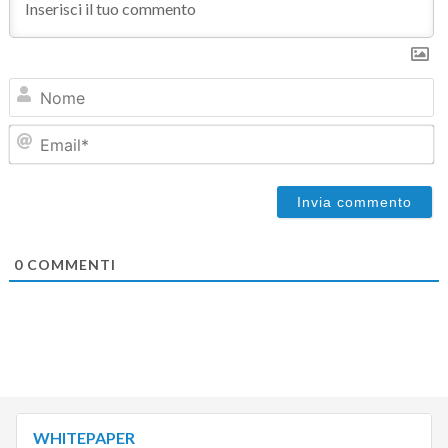
N
Em
0
COMMENTI
WHITEPAPER