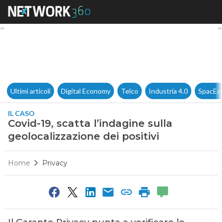
Covid-19, scatta l’indagine sul
Ultimi articoli
Digital Economy
Telco
Industria 4.0
SpacEc
IL CASO
Covid-19, scatta l’indagine sulla
geolocalizzazione dei positivi
Home
Privacy