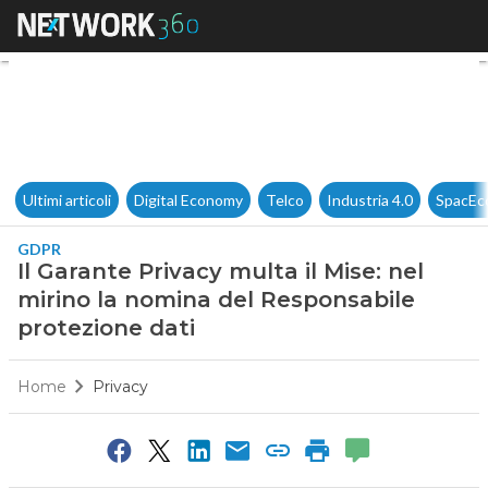
Il Garante Privacy multa il Mi
Ultimi articoli
Digital Economy
Telco
Industria 4.0
SpacEc
GDPR
Il Garante Privacy multa il Mise: nel
mirino la nomina del Responsabile
protezione dati
Home
Privacy