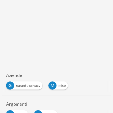
Aziende
G
M
garante privacy
mise
…
Argomenti