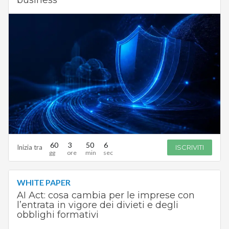
business
60
3
50
5
Inizia tra
ISCRIVITI
WHITE PAPER
AI Act: cosa cambia per le imprese con
l’entrata in vigore dei divieti e degli
obblighi formativi