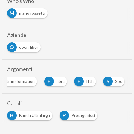
Who's Who
M
mario rossetti
Aziende
O
open fiber
Argomenti
F
F
S
ital transformation
fibra
ftth
Soc
Canali
B
P
Banda Ultralarga
Protagonisti