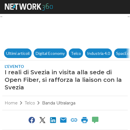
I reali di Svezia in visita alla
Ultimi articoli
Digital Economy
Telco
Industria 4.0
SpacEc
L'EVENTO
I reali di Svezia in visita alla sede di
Open Fiber, si rafforza la liaison con la
Svezia
Home
Telco
Banda Ultralarga