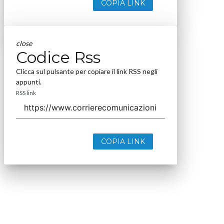
COPIA LINK
close
Codice Rss
Clicca sul pulsante per copiare il link RSS negli
appunti.
RSS link
COPIA LINK