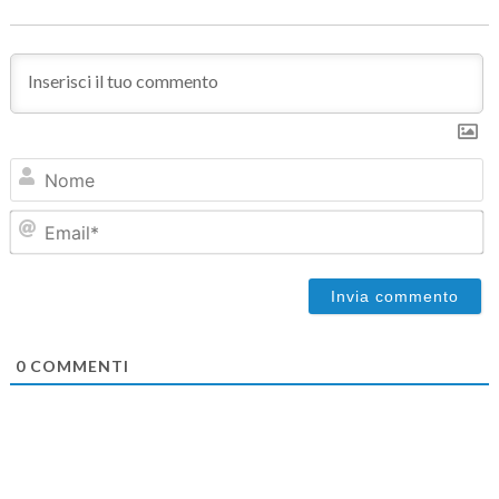
N
Em
0
COMMENTI