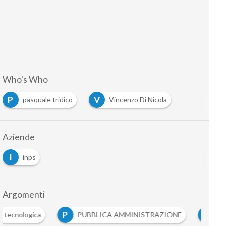
Who's Who
P
V
pasquale tridico
Vincenzo Di Nicola
Aziende
I
inps
Argomenti
P
S
T
PUBBLICA AMMINISTRAZIONE
startup