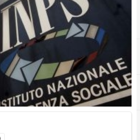
C
I
criptovalute
innovazione tecnologica
i