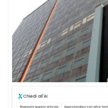
Chiedi all'AI
Riassumi questo articolo
Approfondisci con altre font