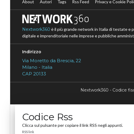
About
Autori
Tags
Rss Feed
Privacy e Cookie Poli
Nextwork360
è il più grande network in Italia di testate e 
digitale e imprenditoriale nelle imprese e pubbliche amministr
Indirizzo
Via Moretto da Brescia, 22
Milano - Italia
CAP 20133
Nextwork360 - Codice fi
Codice Rss
Clicca sul pulsante per copiare il link RSS negli appunti.
RSS link