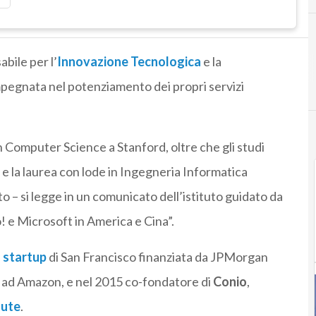
abile per l’
Innovazione Tecnologica
e la
mpegnata nel potenziamento dei propri servizi
 Computer Science a Stanford, oltre che gli studi
 e la laurea con lode in Ingegneria Informatica
o – si legge in un comunicato dell’istituto guidato da
o! e Microsoft in America e Cina”.
,
startup
di San Francisco finanziata da JPMorgan
a ad Amazon, e nel 2015 co-fondatore di
Conio
,
lute
.