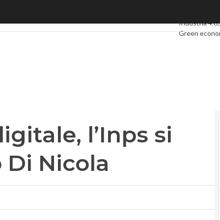
tale, l’Inps si affida a Vincenzo Di Nicola
Ultimi articoli
Industria 4.0
Green econ
Videointervi
Podcast
Priv
itale, l’Inps si
 Di Nicola