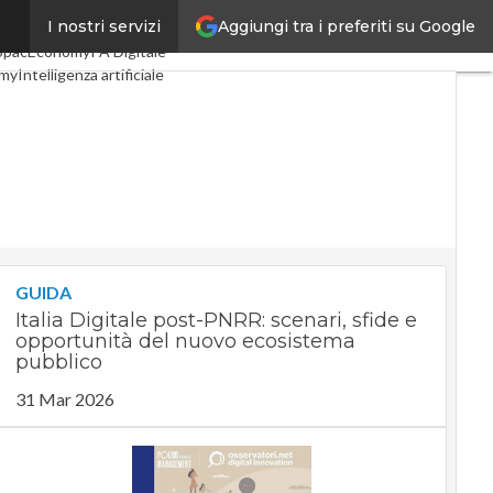
Aggiungi tra i preferiti su Google
I nostri servizi
Digital Economy
Telco
SpacEconomy
PA Digitale
omy
Intelligenza artificiale
ste
Le Guide di CorCom
acy
GUIDA
Italia Digitale post-PNRR: scenari, sfide e
opportunità del nuovo ecosistema
pubblico
31 Mar 2026