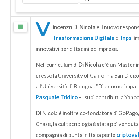
V
incenzo Di Nicola
è il nuovo respons
Trasformazione Digitale
di
Inps
, i
innovativi per cittadini ed imprese.
Nel curriculum di
Di Nicola
c’è un Master in
presso la University of California San Diego
all’Università di Bologna. “Di enorme impatt
Pasquale Tridico
– i suoi contributi a Yaho
Di Nicola è inoltre co-fondatore di GoPago
Chase, la cui tecnologia è stata poi vendut
compagnia di punta in Italia per le
criptova