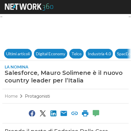
Salesforce, Mauro Solimene è i
Ultimi articoli
Digital Economy
Telco
Industria 4.0
SpacEc
LA NOMINA
Salesforce, Mauro Solimene è il nuovo
country leader per l’Italia
Home
Protagonisti