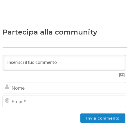
Partecipa alla community
N
Em