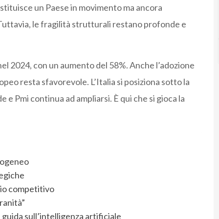
estituisce un Paese in movimento ma ancora
uttavia, le fragilità strutturali restano profonde e
o nel 2024, con un aumento del 58%. Anche l’adozione
peo resta sfavorevole. L’Italia si posiziona sotto la
e e Pmi continua ad ampliarsi. È qui che si gioca la
mogeneo
tegiche
gio competitivo
vranità”
guida sull’intelligenza artificiale