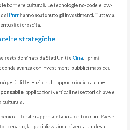
 le barriere culturali. Le tecnologie no-code e low-
 del
Pnrr
hanno sostenuto gli investimenti. Tuttavia,
entuali di crescita.
scelte strategiche
e resta dominata da Stati Uniti e
Cina
. I primi
 seconda avanza con investimenti pubblici massicci.
ò però differenziarsi. Il rapporto indica alcune
esponsabile
, applicazioni verticali nei settori chiave e
e culturale.
monio culturale rappresentano ambiti in cui il Paese
o scenario, la specializzazione diventa una leva