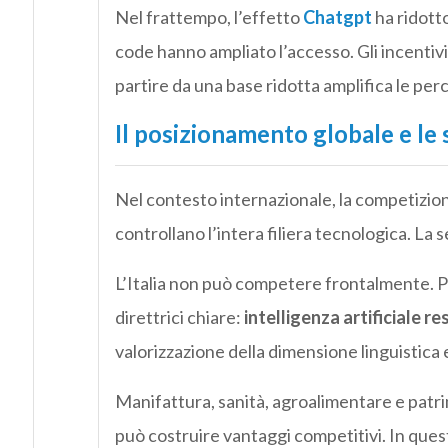
Nel frattempo, l’effetto
Chatgpt
ha ridotto
code hanno ampliato l’accesso. Gli incentivi
partire da una base ridotta amplifica le perc
Il posizionamento globale e le 
Nel contesto internazionale, la competizion
controllano l’intera filiera tecnologica. La
L’Italia non può competere frontalmente. Pu
direttrici chiare:
intelligenza artificiale r
valorizzazione della dimensione linguistica 
Manifattura, sanità, agroalimentare e patri
può costruire vantaggi competitivi. In quest