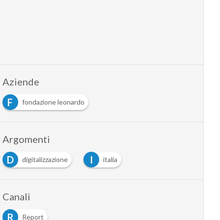
Aziende
F
fondazione leonardo
Argomenti
D
I
digitalizzazione
italia
Canali
R
Report