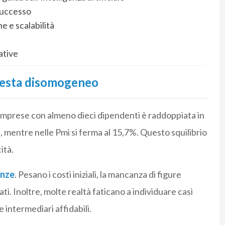
 successo
 e scalabilità
ative
resta disomogeneo
le imprese con almeno dieci dipendenti è raddoppiata in
, mentre nelle Pmi si ferma al 15,7%. Questo squilibrio
ità.
nze
. Pesano i costi iniziali, la mancanza di figure
ti. Inoltre, molte realtà faticano a individuare casi
e intermediari affidabili.