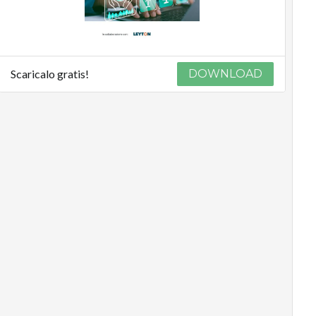
Scaricalo gratis!
DOWNLOAD