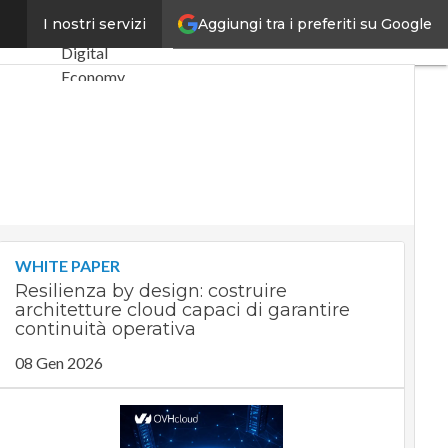
Aggiungi tra i preferiti su Google
 imprese
I nostri servizi
Ultimi articoli
Digital
Economy
Telco
Industria 4.0
SpacEconomy
PA Digitale
Green economy
Intelligenza
artificiale
WHITE PAPER
Videointerviste
Resilienza by design: costruire
Le Guide di
architetture cloud capaci di garantire
CorCom
continuità operativa
Podcast
Privacy
08 Gen 2026