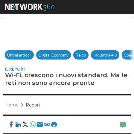
Wi-Fi, crescono i nuovi stand
Ultimi articoli
Digital Economy
Telco
Industria 4.0
Spac
IL REPORT
Wi-Fi, crescono i nuovi standard. Ma le
reti non sono ancora pronte
Home
Report