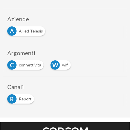
Aziende
A
Allied Telesis
Argomenti
C
W
connettività
wifi
Canali
R
Report