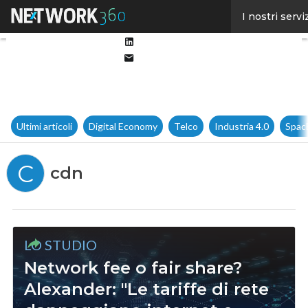
Facebook
I nostri servi
Twitter
Linkedin
Email
Ultimi articoli
Digital Economy
Telco
Industria 4.0
Spac
C
cdn
LO STUDIO
Network fee o fair share?
Alexander: "Le tariffe di rete