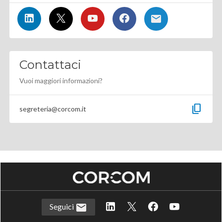
Contattaci
Vuoi maggiori informazioni?
content_copy
segreteria@corcom.it
Seguici