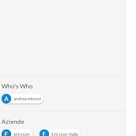
Who's Who
A
andrea missori
Aziende
E
E
ericsson
Ericsson Italia