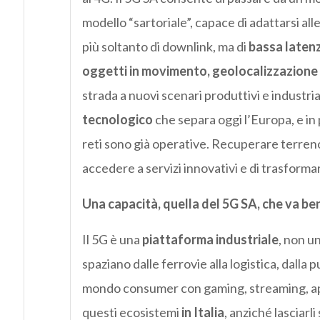
modello “sartoriale”, capace di adattarsi all
più soltanto di downlink, ma di
bassa latenz
oggetti in movimento, geolocalizzazione p
strada a nuovi scenari produttivi e industria
tecnologico
che separa oggi l’Europa, e in p
reti sono già operative. Recuperare terreno 
accedere a servizi innovativi e di trasformar
Una capacità, quella del 5G SA, che va be
Il 5G è una
piattaforma industriale
, non u
spaziano dalle ferrovie alla logistica, dalla pu
mondo consumer con gaming, streaming, app
questi ecosistemi
in Italia
, anziché lasciarli