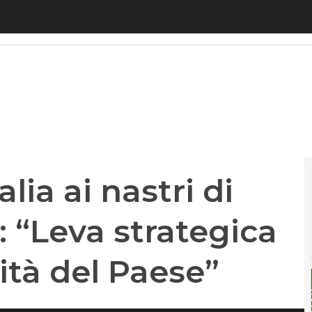
a ai nastri di partenza. Missori: “Leva strategica p
lia ai nastri di
: “Leva strategica
ità del Paese”