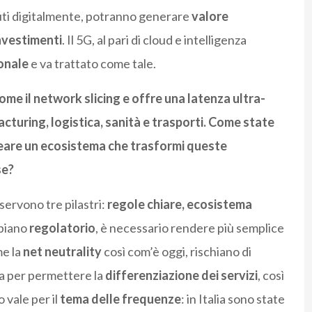
uti digitalmente, potranno generare
valore
nvestimenti
. Il 5G, al pari di cloud e intelligenza
ionale
e va trattato come tale.
come il network slicing e offre una latenza ultra-
turing, logistica, sanità e trasporti. Come state
reare un ecosistema che trasformi queste
se?
servono tre pilastri:
regole chiare, ecosistema
 piano
regolatorio
, è necessario rendere più semplice
me la
net neutrality
così com’è oggi, rischiano di
a per permettere la
differenziazione dei servizi
, così
 vale per il
tema delle frequenze
: in Italia sono state