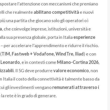
i spostare l’attenzione con meccanismi che premiano
uelli che realmente
abilitano competitività
e nuovi
 più una partita che giocano solo gli operatori o i
a
, che coinvolge imprese, istituzioni, università e
lla sua presenza globale, porta in Italia
esperienze
 – per accelerare l’apprendimento e ridurre il rischio.
(
TIM, Fastweb + Vodafone, WindTre, Iliad
) e con
,
Leonardo
, e in contesti come
Milano-Cortina 2026
,
zzabili
. Il 5G deve produrre
valore economico
, non
 Italia il costo della connettività è talmente basso da
 cui gli investimenti vengano
remunerati attraverso i
 la rete è in grado di generare.