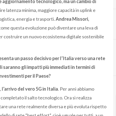
ce aggiornamento tecnologico, ma un cambio di
ire latenza minima, maggiore capacità in uplink e
logistica, energia e trasporti.
Andrea Missori,
 come questa evoluzione può diventare una leva di
er costruire un nuovo ecosistema digitale sostenibile
enta un passo decisivo per l’Italia verso una rete
 saranno gli impatti più immediati in termini di
investimenti per il Paese?
,
l’arrivo del vero 5G in Italia
. Per anni abbiamo
completato il salto tecnologico. Ora si realizza
are una rete realmente diversa e più evoluta rispetto
ello di rete “best effort”, cioè uguale per tutti, a un