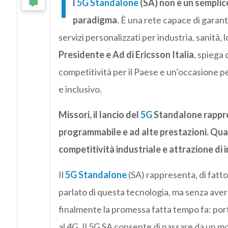
I
l
5G Standalone
(SA) non è un sempli
paradigma.
È una rete capace di garant
servizi personalizzati per industria, sanità, 
Presidente e Ad di Ericsson Italia
, spiega
competitività per il Paese e un’occasione p
e inclusivo.
Missori, il lancio del
5G
Standalone rappres
programmabile e ad alte prestazioni. Quali
competitività industriale e attrazione di 
Il
5G Standalone
(SA) rappresenta, di fatto
parlato di questa tecnologia, ma senza aver 
finalmente la promessa fatta tempo fa: port
al 4G. Il 5G SA consente di passare da un mod