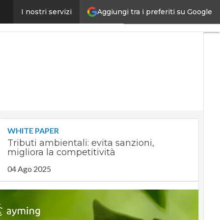
Aggiungi tra i preferiti su Google
er la competitività del Paese”
I nostri servizi
Ultimi
articoli
Digital
Economy
Telco
Industria
4.0
SpacEconomy
PA
Digitale
WHITE PAPER
Green
Tributi ambientali: evita sanzioni,
economy
migliora la competitività
Intelligenza
artificiale
04 Ago 2025
Videointerviste
Le
Guide di
CorCom