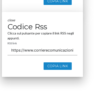
COPIA LINK
close
Codice Rss
Clicca sul pulsante per copiare il link RSS negli
appunti.
RSS link
COPIA LINK