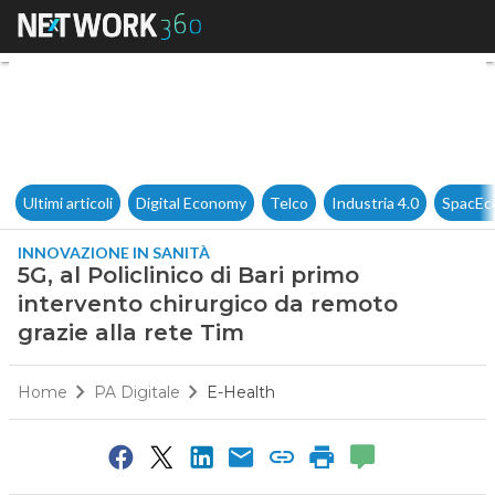
5G, al Policlinico di Bari pri
Ultimi articoli
Digital Economy
Telco
Industria 4.0
SpacEc
INNOVAZIONE IN SANITÀ
5G, al Policlinico di Bari primo
intervento chirurgico da remoto
grazie alla rete Tim
Home
PA Digitale
E-Health