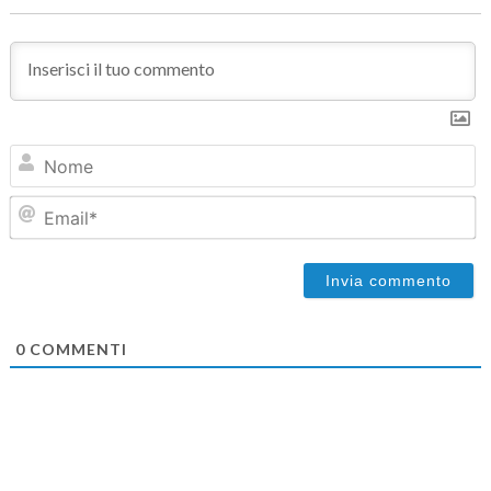
N
Em
0
COMMENTI