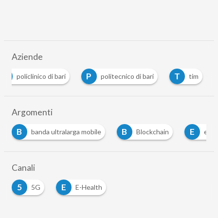
Aziende
P
P
T
policlinico di bari
politecnico di bari
tim
Argomenti
B
E
S
Blockchain
e-health
sanità digitale
…
Canali
5
E
5G
E-Health