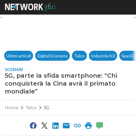
5G, parte la sfida smartphone:
Ultimi articoli
Digital Economy
Telco
Industria 4.0
SpacEc
SCENARI
5G, parte la sfida smartphone: “Chi
conquisterà la Cina avrà il primato
mondiale”
Home
Telco
5G