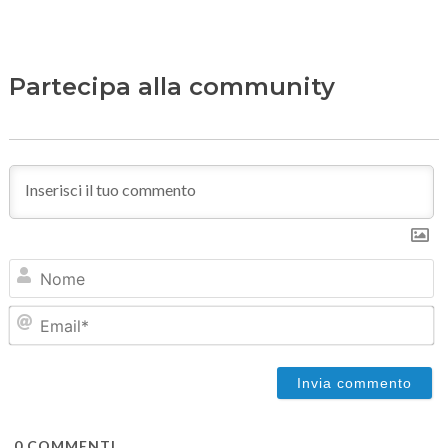
Partecipa alla community
N
Em
0
COMMENTI