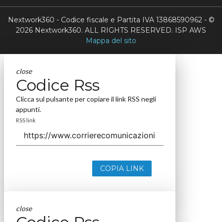
Nextwork360 - Codice fiscale e Partita IVA 13868590962 - ©
2026 Nextwork360. ALL RIGHTS RESERVED. ISP AWS
Mappa del sito
close
Codice Rss
Clicca sul pulsante per copiare il link RSS negli
appunti.
RSS link
COPIA LINK
close