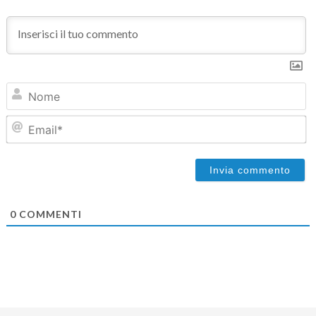
N
Em
0
COMMENTI