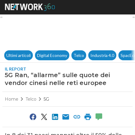
5G Ran, “allarme” sulle quote 
Ultimi articoli
Digital Economy
Telco
Industria 4.0
SpacEc
IL REPORT
5G Ran, “allarme” sulle quote dei
vendor cinesi nelle reti europee
Home
Telco
5G