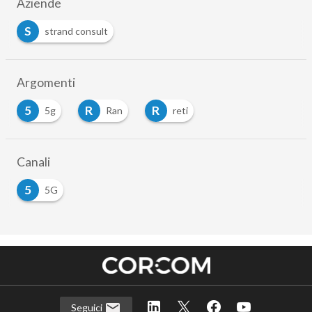
Aziende
S
strand consult
Argomenti
5
R
R
5g
Ran
reti
Canali
5
5G
Seguici