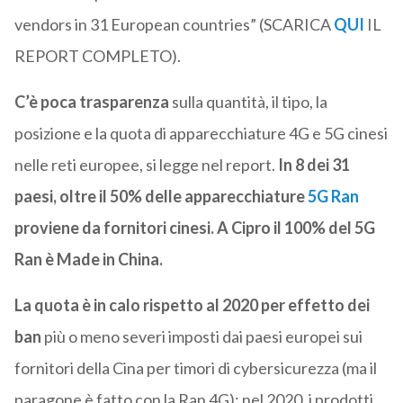
vendors in 31 European countries” (SCARICA
QUI
IL
REPORT COMPLETO).
C’è poca trasparenza
sulla quantità, il tipo, la
posizione e la quota di apparecchiature 4G e 5G cinesi
nelle reti europee, si legge nel report.
In 8 dei 31
paesi, oltre il 50% delle apparecchiature
5G Ran
proviene da fornitori cinesi. A Cipro
il 100% del 5G
Ran è Made in China.
La quota è in calo rispetto al 2020 per effetto dei
ban
più o meno severi imposti dai paesi europei sui
fornitori della Cina per timori di cybersicurezza (ma il
paragone è fatto con la Ran 4G): nel 2020, i prodotti