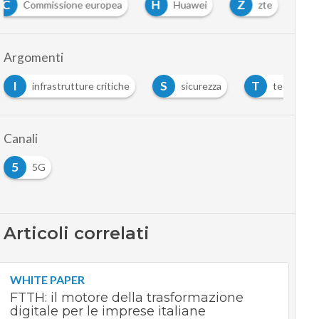
C
H
Z
Commissione europea
Huawei
zte
Argomenti
I
S
T
infrastrutture critiche
sicurezza
tech war
Canali
5
5G
Articoli correlati
WHITE PAPER
FTTH: il motore della trasformazione
digitale per le imprese italiane