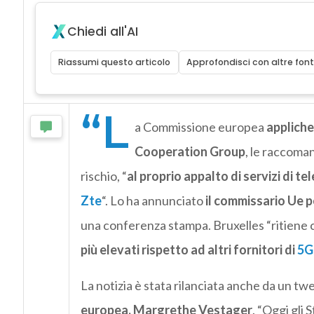
Chiedi all'AI
Riassumi questo articolo
Approfondisci con altre font
“L
a Commissione europea
appliche
Cooperation Group
, le raccoman
rischio, “
al proprio appalto di servizi di 
Zte
“. Lo ha annunciato
il commissario Ue p
una conferenza stampa. Bruxelles “ritiene
più elevati rispetto ad altri fornitori di
5G
La notizia è stata rilanciata anche da un tw
europea, Margrethe Vestager
. “Oggi gli 