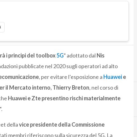
i
rà i principi del toolbox
5G
” adottato dal
Nis
dazioni pubblicate nel 2020 sugli operatori ad alto
telecomunicazione
, per evitare l’esposizione a
Huawei
e
er il Mercato interno, Thierry Breton
, nel corso di
 che
Huawei e Zte presentino rischi materialmente
“.
eet della
vice presidente della Commissione
Stati membri riferiscono sulla sicurezza del 5G. La