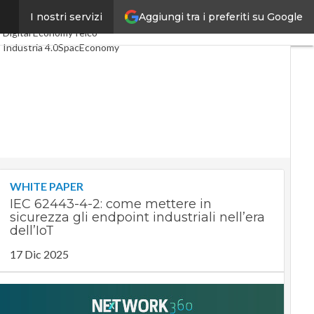
Aggiungi tra i preferiti su Google
”
I nostri servizi
Ultimi articoli
Digital Economy
Telco
Industria 4.0
SpacEconomy
PA Digitale
Green economy
Intelligenza artificiale
Videointerviste
Le Guide di CorCom
Podcast
Privacy
WHITE PAPER
IEC 62443-4-2: come mettere in
sicurezza gli endpoint industriali nell’era
dell’IoT
17 Dic 2025