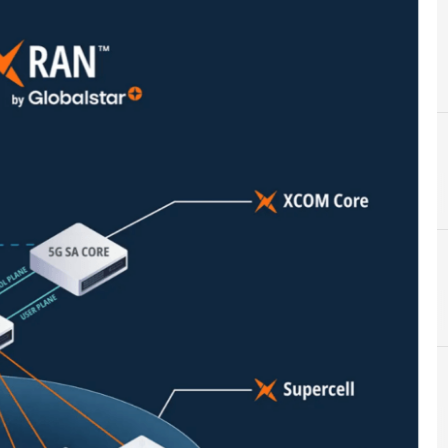
C
connettività