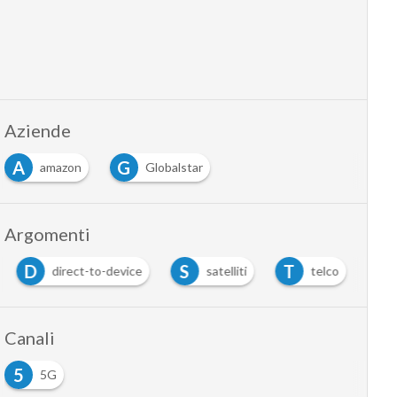
Aziende
A
G
amazon
Globalstar
Argomenti
D
S
T
direct-to-device
satelliti
telco
Canali
5
5G