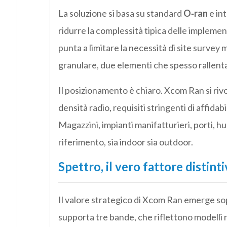
La soluzione si basa su standard
O‑ran
e in
ridurre la complessità tipica delle implemen
punta a limitare la necessità di site survey
granulare, due elementi che spesso rallentan
Il posizionamento è chiaro. Xcom Ran si riv
densità radio, requisiti stringenti di affida
Magazzini, impianti manifatturieri, porti, hu
riferimento, sia indoor sia outdoor.
Spettro, il vero fattore distint
Il valore strategico di Xcom Ran emerge sop
supporta tre bande, che riflettono modelli r