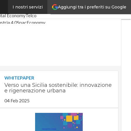
Aggiungi tra i preferiti su Google
I nostri servizi
mi articoli
ital Economy
Telco
stria 4.0
SpacEconomy
Digitale
Green economy
lligenza artificiale
eointerviste
Guide di CorCom
Podcast
vacy
WHITEPAPER
Verso una Sicilia sostenibile: innovazione
e rigenerazione urbana
04 Feb 2025