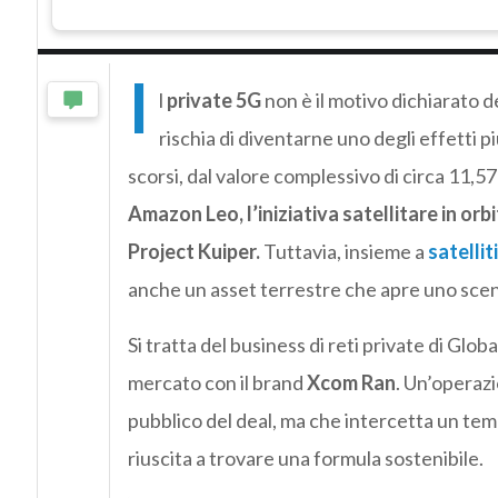
I
l
private 5G
non è il motivo dichiarato d
rischia di diventarne uno degli effetti p
scorsi, dal valore complessivo di circa 11,57 
Amazon Leo, l’iniziativa satellitare in or
Project Kuiper.
Tuttavia, insieme a
satelliti
anche un asset terrestre che apre uno scena
Si tratta del business di reti private di Glo
mercato con il brand
Xcom Ran
. Un’operaz
pubblico del deal, ma che intercetta un te
riuscita a trovare una formula sostenibile.