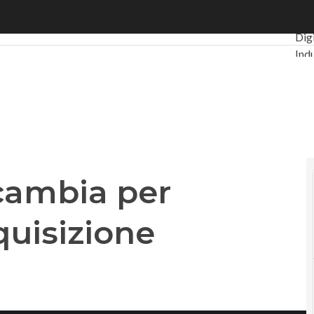
ambia per Amazon con l’acquisizione Globalstar
Ulti
Dig
Indu
PA 
Inte
Vid
Le 
Pri
 cambia per
uisizione