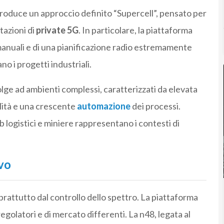
troduce un approccio definito “Supercell”, pensato per
tazioni di
private 5G
. In particolare, la piattaforma
 manuali e di una pianificazione radio estremamente
o i progetti industriali.
olge ad ambienti complessi, caratterizzati da elevata
bilità e una crescente
automazione
dei processi.
b logistici e miniere rappresentano i contesti di
ivo
rattutto dal controllo dello spettro. La piattaforma
egolatori e di mercato differenti. La n48, legata al