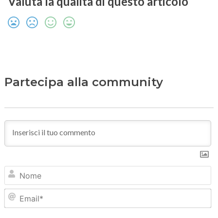
Valuta la qualità di questo articolo
Partecipa alla community
N
Em