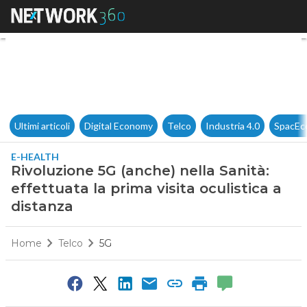
Rivoluzione 5G (anche) nella S
Ultimi articoli
Digital Economy
Telco
Industria 4.0
SpacEc
E-HEALTH
Rivoluzione 5G (anche) nella Sanità:
effettuata la prima visita oculistica a
distanza
Home
Telco
5G