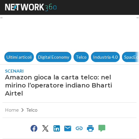
Amazon gioca la carta telco: n
Ultimi articoli
Digital Economy
Telco
Industria 4.0
SpacEc
SCENARI
Amazon gioca la carta telco: nel
mirino l’operatore indiano Bharti
Airtel
Home
Telco