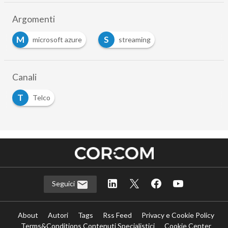
Argomenti
M
S
microsoft azure
streaming
Canali
T
Telco
Seguici
About
Autori
Tags
Rss Feed
Privacy e Cookie Policy
Terms&Conditions Contenuti Specialistici
Cookie Center