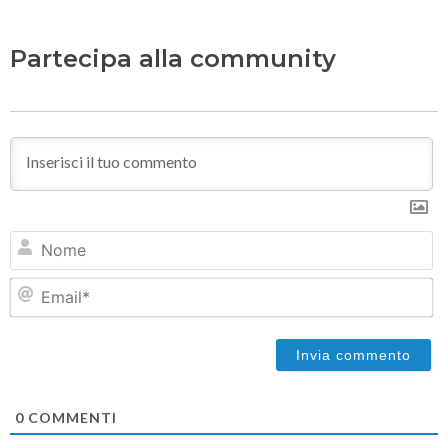
Partecipa alla community
N
Em
0
COMMENTI