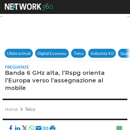
Banda 6 GHz alta, l’Rspg orie
Ultimi articoli
Digital Economy
Telco
Industria 4.0
Spac
FREQUENZE
Banda 6 GHz alta, l’Rspg orienta
l’Europa verso l’assegnazione al
mobile
Home
Telco