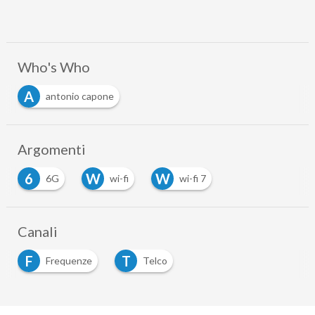
Who's Who
A
antonio capone
Argomenti
6
W
W
6G
wi-fi
wi-fi 7
Canali
F
T
Frequenze
Telco