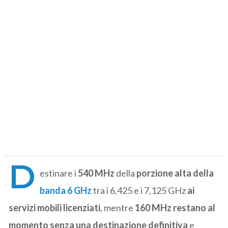
D
estinare i
540 MHz
della
porzione alta della
banda 6 GHz
tra i 6,425 e i 7,125 GHz
ai
servizi mobili licenziati
, mentre
160 MHz restano al
momento senza una destinazione definitiva
e