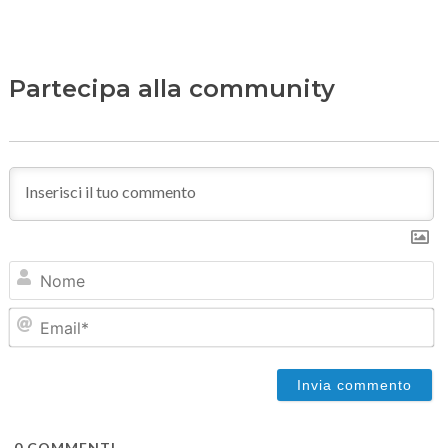
Partecipa alla community
N
Em
0
COMMENTI