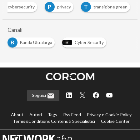
C
P
T
cybersecurity
privacy
transizione green
Canali
B
Banda Ultralarga
Cyber Security
Seguici
About
Autori
Tags
Rss Feed
Privacy e Cookie Policy
Terms&Conditions Contenuti Specialistici
Cookie Center