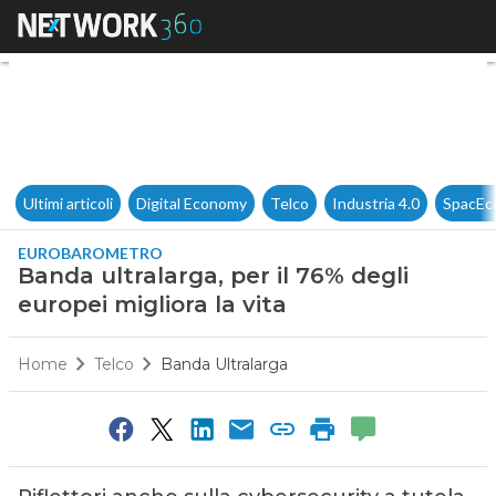
Banda ultralarga, per il 76% de
Ultimi articoli
Digital Economy
Telco
Industria 4.0
SpacEc
EUROBAROMETRO
Banda ultralarga, per il 76% degli
europei migliora la vita
Home
Telco
Banda Ultralarga