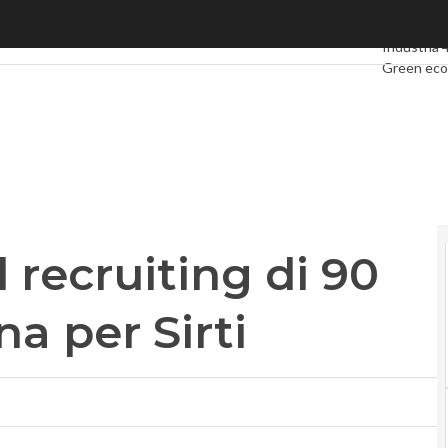
 recruiting di 90 tecnici in Sardegna per Sirti
Ultimi artic
Industria 
Green ec
Videointer
Podcast
Pr
al recruiting di 90
na per Sirti