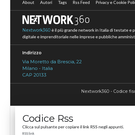
About
Autori
Tags
Rss Feed
Privacy e Cookie Poli
Nextwork360
è il più grande network in Italia di testate e 
digitale e imprenditoriale nelle imprese e pubbliche amministr
Indirizzo
Via Moretto da Brescia, 22
Milano - Italia
CAP 20133
Nextwork360 - Codice fi
Codice Rss
Clicca sul pulsante per copiare il link RSS negli appunti.
RSS link