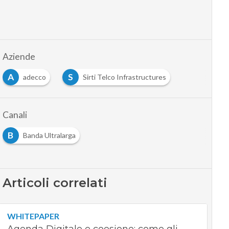
Aziende
A
S
adecco
Sirti Telco Infrastructures
Canali
B
Banda Ultralarga
Articoli correlati
WHITEPAPER