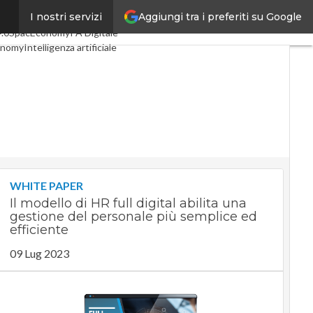
Aggiungi tra i preferiti su Google
I nostri servizi
oli
Digital Economy
Telco
4.0
SpacEconomy
PA Digitale
onomy
Intelligenza artificiale
viste
Le Guide di CorCom
ivacy
WHITE PAPER
Il modello di HR full digital abilita una
gestione del personale più semplice ed
efficiente
09 Lug 2023