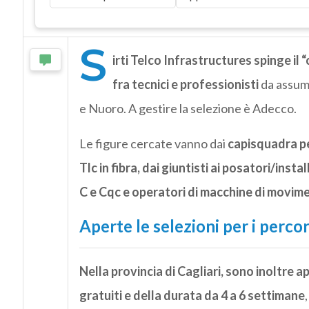
S
irti Telco Infrastructures spinge il
fra tecnici e professionisti
da assume
e Nuoro. A gestire la selezione è Adecco.
Le figure cercate vanno dai
capisquadra per
Tlc in fibra, dai giuntisti ai posatori/insta
C e Cqc e operatori di macchine di movime
Aperte le selezioni per i perco
Nella provincia di Cagliari, sono inoltre 
gratuiti e della durata da 4 a 6 settimane