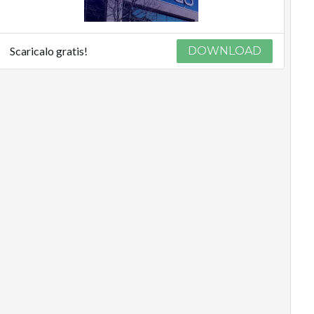
Scaricalo gratis!
DOWNLOAD