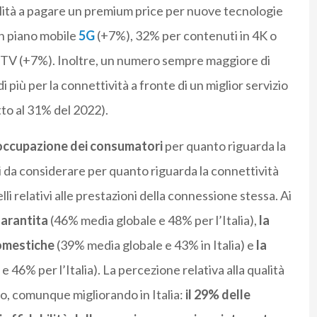
ilità a pagare un premium price per nuove tecnologie
n piano mobile
5G
(+7%), 32% per contenuti in 4K o
n TV (+7%). Inoltre, un numero sempre maggiore di
i più per la connettività a fronte di un miglior servizio
tto al 31% del 2022).
preoccupazione dei consumatori
per quanto riguarda la
i da considerare per quanto riguarda la connettività
elli relativi alle prestazioni della connessione stessa. Ai
garantita
(46% media globale e 48% per l’Italia),
la
domestiche
(39% media globale e 43% in Italia) e
la
 46% per l’Italia). La percezione relativa alla qualità
to, comunque migliorando in Italia:
il 29% delle