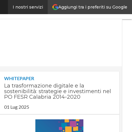
Aggiungi tra i preferiti su Google
lla connessione in casa
I nostri servizi
Ultimi
articoli
Digital
Economy
Telco
Industria
4.0
SpacEconomy
PA
Digitale
Green
economy
WHITEPAPER
Intelligenza
La trasformazione digitale e la
artificiale
sostenibilità: strategie e investimenti nel
Videointerviste
PO FESR Calabria 2014-2020
Le
01 Lug 2025
Guide di
CorCom
Podcast
Privacy