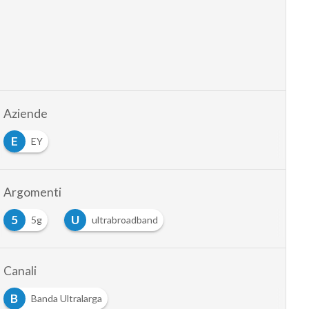
Aziende
E
EY
Argomenti
5
U
5g
ultrabroadband
Canali
B
Banda Ultralarga