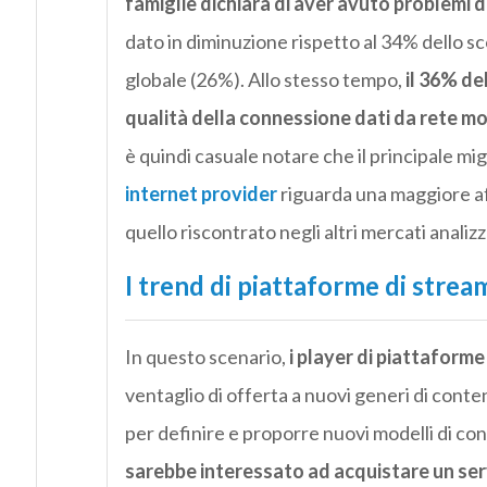
famiglie dichiara di aver avuto problemi d
dato in diminuzione rispetto al 34% dello s
globale (26%). Allo stesso tempo,
il 36% de
qualità della connessione dati da rete mo
è quindi casuale notare che il principale m
internet provider
riguarda una maggiore affi
quello riscontrato negli altri mercati analizz
I trend di piattaforme di strea
In questo scenario,
i player di piattaforme
ventaglio di offerta a nuovi generi di conte
per definire e proporre nuovi modelli di c
sarebbe interessato ad acquistare un ser