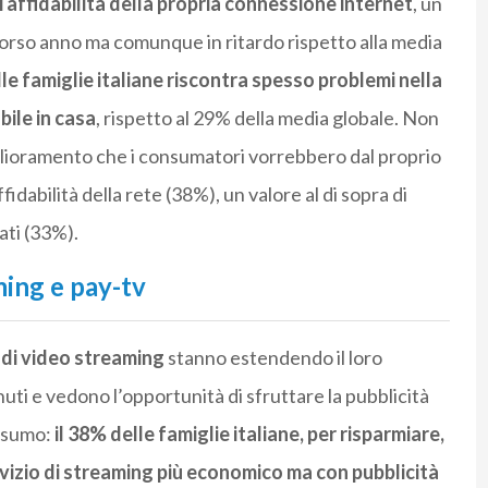
i affidabilità della propria connessione internet
, un
corso anno ma comunque in ritardo rispetto alla media
lle famiglie italiane riscontra spesso problemi nella
bile in casa
, rispetto al 29% della media globale. Non
iglioramento che i consumatori vorrebbero dal proprio
dabilità della rete (38%), un valore al di sopra di
ati (33%).
ming e pay-tv
 di video streaming
stanno estendendo il loro
nuti e vedono l’opportunità di sfruttare la pubblicità
onsumo:
il 38% delle famiglie italiane, per risparmiare,
vizio di streaming più economico ma con pubblicità