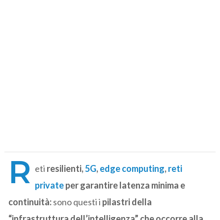
R
eti
resilienti,
5G
,
edge computing
,
reti
private
per garantire latenza minima e
continuità:
sono questi i
pilastri della
“infrastruttura dell’intelligenza” che occorre alla