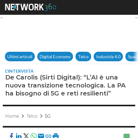
De Carolis (Sirti Digital): “L’
Ultimi articoli
Digital Economy
Telco
Industria 4.0
Spac
L'INTERVISTA
De Carolis (Sirti Digital): “L’AI è una
nuova transizione tecnologica. La PA
ha bisogno di 5G e reti resilienti”
Home
Telco
5G