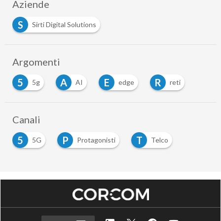
Aziende
S
Sirti Digital Solutions
Argomenti
5
A
E
R
5g
AI
edge
reti
Canali
5
P
T
5G
Protagonisti
Telco