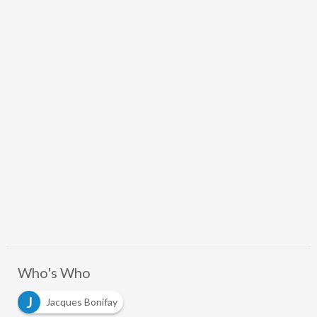
Who's Who
J
Jacques Bonifay