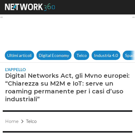
Digital Networks Act, gli Mvn
Ultimi articoli
Digital Economy
Telco
Industria 4.0
Spac
L'APPELLO
Digital Networks Act, gli Mvno europei:
“Chiarezza su M2M e IoT: serve un
roaming permanente per i casi d’uso
industriali”
Home
Telco