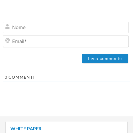
N
Em
0
COMMENTI
WHITE PAPER