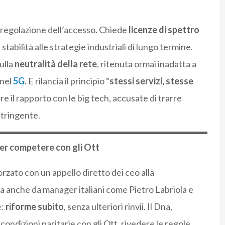
.
 regolazione dell’accesso. Chiede
licenze di spettro
 stabilità alle strategie industriali di lungo termine.
ulla
neutralità della rete
, ritenuta ormai inadatta a
 nel
5G
. E rilancia il principio “
stessi servizi, stesse
re il rapporto con le big tech, accusate di trarre
tringente.
per competere con gli Ott
rzato con un appello diretto dei ceo alla
a anche da manager italiani come Pietro Labriola e
e:
riforme subito
, senza ulteriori rinvii. Il Dna,
ondizioni paritarie con gli Ott, rivedere le regole