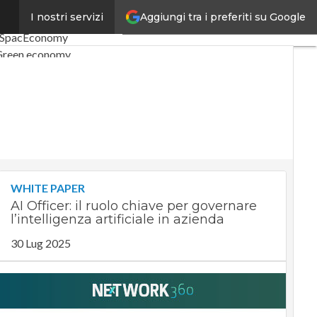
Aggiungi tra i preferiti su Google
I nostri servizi
li
Digital Economy
Telco
SpacEconomy
Green economy
artificiale
Videointerviste
 CorCom
Podcast
Privacy
WHITE PAPER
AI Officer: il ruolo chiave per governare
l’intelligenza artificiale in azienda
30 Lug 2025