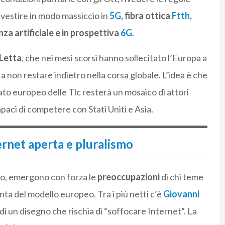
investire in modo massiccio in
5G
, fibra ottica
Ftth
,
za artificiale e in prospettiva
6G
.
 Letta
, che nei mesi scorsi hanno sollecitato l’Europa a
e a non restare indietro nella corsa globale. L’idea è che
to europeo delle Tlc resterà un mosaico di attori
apaci di competere con Stati Uniti e Asia.
ternet aperta e pluralismo
co, emergono con forza le
preoccupazioni
di chi teme
nta del modello europeo. Tra i più netti c’è
Giovanni
 di un disegno che rischia di “soffocare Internet”. La