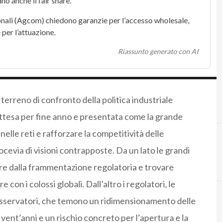
ano anche il
fair share
.
nali (
Agcom
) chiedono garanzie per l’
accesso wholesale
,
e
per l’attuazione.
Riassunto generato con AI
 terreno di confronto della politica industriale
ttesa per fine anno e presentata come la grande
nelle reti e rafforzare la competitività delle
ocevia di visioni contrapposte. Da un lato le grandi
A
agcom
ire dalla frammentazione regolatoria e trovare
on i colossi globali. Dall’altro i regolatori, le
i osservatori, che temono un ridimensionamento delle
 vent’anni e un rischio concreto per l’apertura e la
5
5g