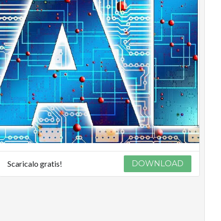
Scaricalo gratis!
DOWNLOAD