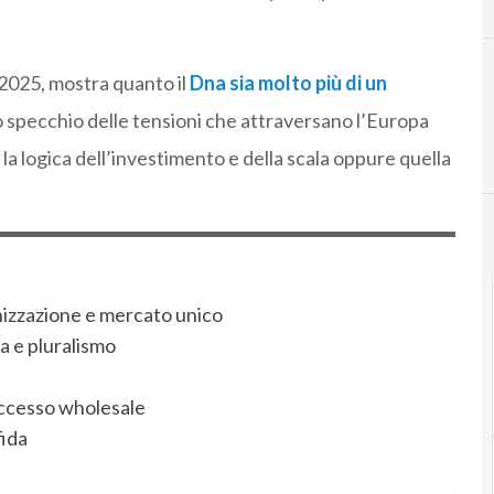
o 2025, mostra quanto il
Dna sia molto più di un
lo specchio delle tensioni che attraversano l’Europa
 la logica dell’investimento e della scala oppure quella
onizzazione e mercato unico
ta e pluralismo
’accesso wholesale
fida