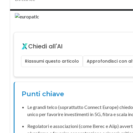
Chiedi all'AI
Riassumi questo articolo
Approfondisci con alt
Punti chiave
Le grandi telco (soprattutto
Connect Europe
) chied
unico
per favorire investimenti in
5G
, fibra e scala in
Regolatori e associazioni (come
Berec
e
Aiip
) avver