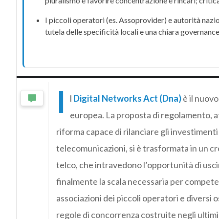
pluralismo e favorire concentrazione e rincari; critic
I piccoli operatori (es.
Assoprovider
) e autorità nazio
tutela delle specificità locali e una chiara
governanc
I
l
Digital Networks Act (Dna)
è il nuovo
europea. La proposta di regolamento, a
riforma capace di rilanciare gli investimenti 
telecomunicazioni, si è trasformata in un cr
telco, che intravedono l’opportunità di usc
finalmente la scala necessaria per competere c
associazioni dei piccoli operatori e divers
regole di concorrenza costruite negli ultimi