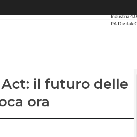
: il futuro delle reti europee si gioca ora
Ultimi artico
Industria 4.0
PA Digitale
Intelligenza 
Le Guide di
ct: il futuro delle
ioca ora