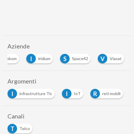
Aziende
I
S
V
 Telekom
iridium
Space42
Viasat
Argomenti
I
R
S
S
IoT
reti mobili
satelliti
spac
…
Canali
T
Telco