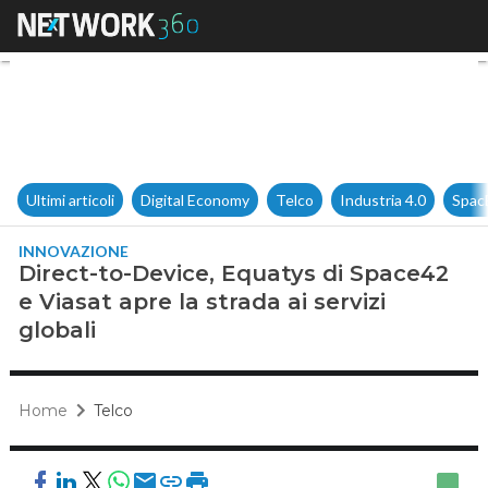
Direct-to-Device, Equatys di S
Ultimi articoli
Digital Economy
Telco
Industria 4.0
Spac
INNOVAZIONE
Direct-to-Device, Equatys di Space42
e Viasat apre la strada ai servizi
globali
Home
Telco