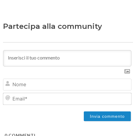
Partecipa alla community
N
Em
0
COMMENTI