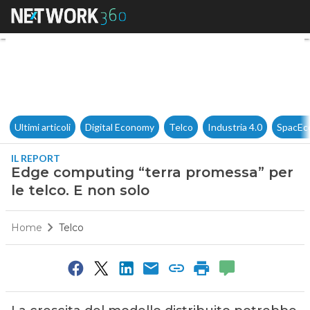
Edge computing “terra promess
Ultimi articoli
Digital Economy
Telco
Industria 4.0
SpacEc
IL REPORT
Edge computing “terra promessa” per
le telco. E non solo
Home
Telco