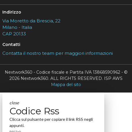
Indirizzo
Via Moretto da Brescia, 22
Milano - Italia
CAP 20133
Contatti
Contatta il nostro team per maggiori informazioni
Nextwork360 - Codice fiscale e Partita IVA 13868590962 - ©
2026 Nextwork360. ALL RIGHTS RESERVED. ISP AWS
Mappa del sito
close
Codice Rss
Clicca sul pulsante per copiare il link RSS negli
appunti.
RSS link