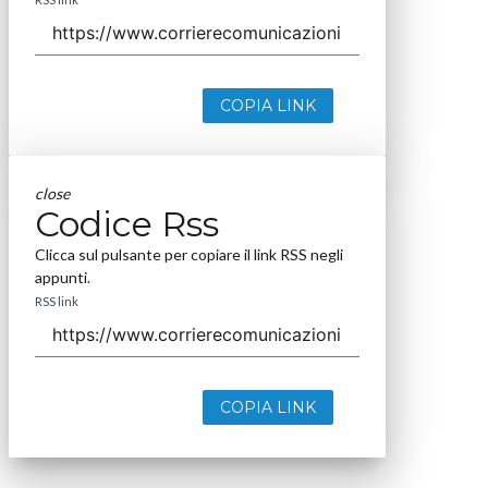
COPIA LINK
close
Codice Rss
Clicca sul pulsante per copiare il link RSS negli
appunti.
RSS link
COPIA LINK