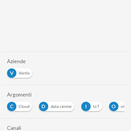
Aziende
V
Vertiv
Argomenti
D
I
O
T
d
data center
IoT
ott
telco
Canali