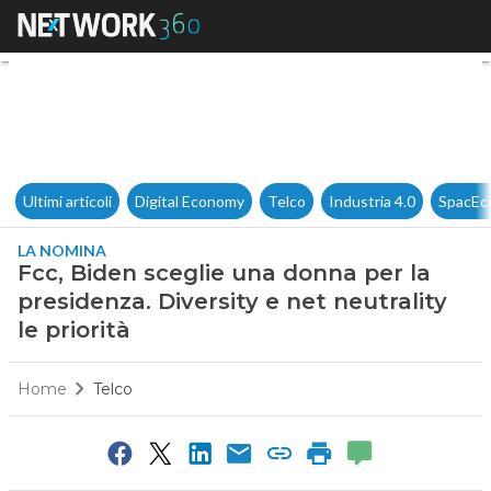
Fcc, Biden sceglie una donna pe
Ultimi articoli
Digital Economy
Telco
Industria 4.0
SpacEc
LA NOMINA
Fcc, Biden sceglie una donna per la
presidenza. Diversity e net neutrality
le priorità
Home
Telco