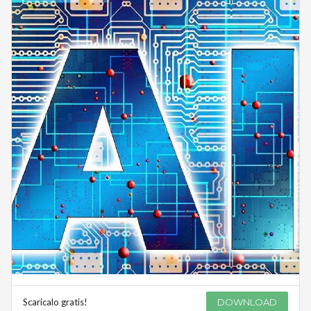
Scaricalo gratis!
DOWNLOAD