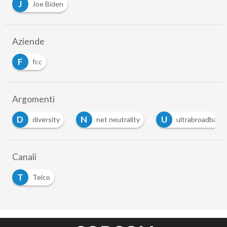
J
Joe Biden
Aziende
F
fcc
Argomenti
D
N
U
diversity
net neutrality
ultrabroadband
Canali
T
Telco