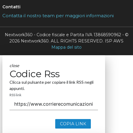
Contatti
Contatta il nostro team per maggiori informazioni
Nextwork360 - Codice fiscale e Partita IVA 13868590962 - ©
2026 Nextwork360. ALL RIGHTS RESERVED. ISP AWS
Mappa del sito
close
Codice Rss
Clicca sul pulsante per copiare il link RSS negli
appunti.
RSS link
COPIA LINK