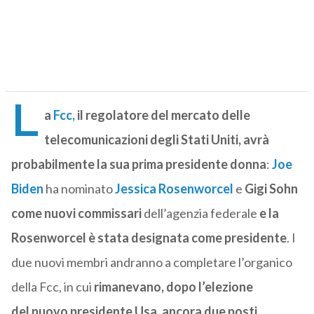
L
a
Fcc,
il regolatore del mercato delle
telecomunicazioni degli Stati Uniti, avrà
probabilmente la sua prima presidente donna
:
Joe
Biden
ha nominato
Jessica Rosenworcel
e
Gigi Sohn
come nuovi commissari
dell’agenzia federale
e la
Rosenworcel è stata designata come presidente
. I
due nuovi membri andranno a completare l’organico
della Fcc, in cui
rimanevano, dopo l’elezione
del nuovo presidente Usa, ancora due posti