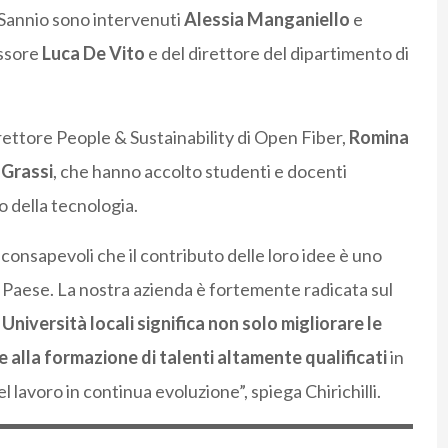
l Sannio sono intervenuti
Alessia Manganiello
e
essore
Luca De Vito
e del direttore del dipartimento di
rettore People & Sustainability di Open Fiber,
Romina
 Grassi
, che hanno accolto studenti e docenti
o della tecnologia.
onsapevoli che il contributo delle loro idee è uno
l Paese. La nostra azienda è fortemente radicata sul
Università locali significa non solo migliorare le
re alla formazione di talenti altamente qualificati
in
l lavoro in continua evoluzione”, spiega Chirichilli.