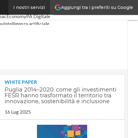
Aggiungi tra i preferiti su Google
I nostri servizi
Digital Economy
Telco
pacEconomy
PA Digitale
my
Intelligenza artificiale
te
Le Guide di CorCom
cy
WHITE PAPER
Puglia 2014–2020: come gli investimenti
FESR hanno trasformato il territorio tra
innovazione, sostenibilità e inclusione
16 Lug 2025