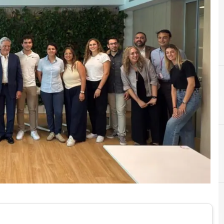
F
Francesca Parasecolo
C
competenze digitali