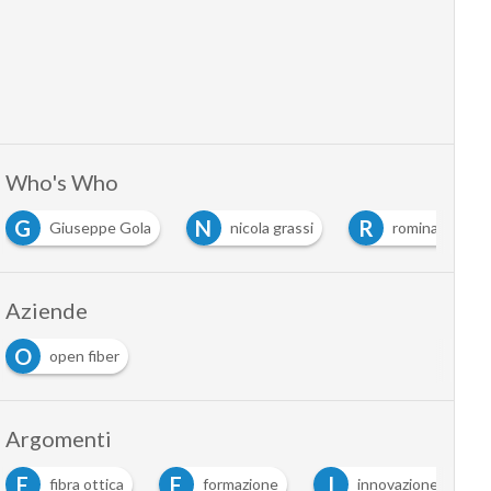
Who's Who
G
N
R
Giuseppe Gola
nicola grassi
romina chirichil
Aziende
O
open fiber
Argomenti
F
F
I
fibra ottica
formazione
innovazione digital