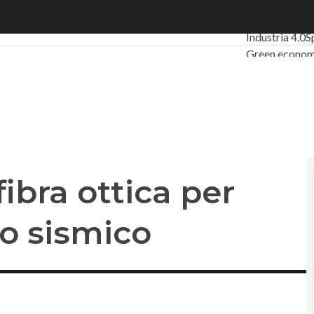
ra ottica per l’analisi del rischio sismico
Ultimi articoli
Industria 4.0
S
Green econo
Videointervis
Podcast
Priva
fibra ottica per
hio sismico