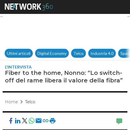
Fiber to the home, Nonno: “Lo s
Ultimi articoli
Digital Economy
Telco
Industria 4.0
Spac
L'INTERVISTA
Fiber to the home, Nonno: “Lo switch-
off del rame libera il valore della fibra”
Home
Telco