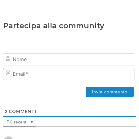
Partecipa alla community
N
Em
2
COMMENTI
Più recenti