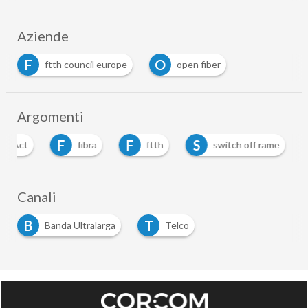
Aziende
F
O
ftth council europe
open fiber
Argomenti
F
F
S
rks Act
fibra
ftth
switch off rame
Canali
B
T
Banda Ultralarga
Telco