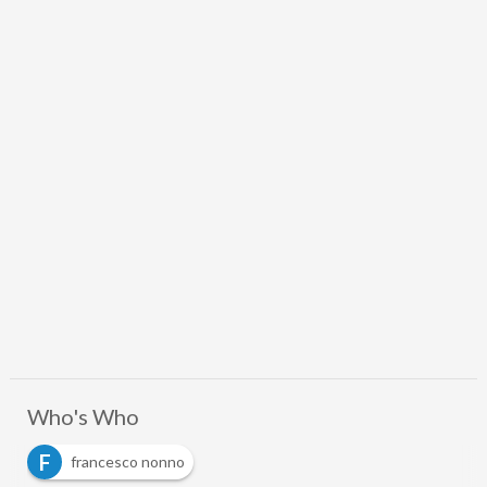
Who's Who
F
francesco nonno