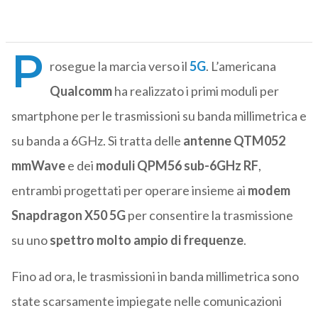
P
rosegue la marcia verso il
5G
. L’americana
Qualcomm
ha realizzato i primi moduli per
smartphone per le trasmissioni su banda millimetrica e
su banda a 6GHz. Si tratta delle
antenne QTM052
mmWave
e dei
moduli QPM56 sub-6GHz RF
,
entrambi progettati per operare insieme ai
modem
Snapdragon X50 5G
per consentire la trasmissione
su uno
spettro molto ampio di frequenze
.
Fino ad ora, le trasmissioni in banda millimetrica sono
state scarsamente impiegate nelle comunicazioni