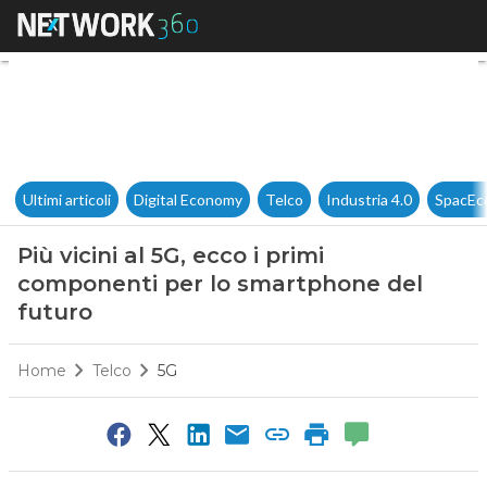
Più vicini al 5G, ecco i prim
Ultimi articoli
Digital Economy
Telco
Industria 4.0
SpacEc
Più vicini al 5G, ecco i primi
componenti per lo smartphone del
futuro
Home
Telco
5G