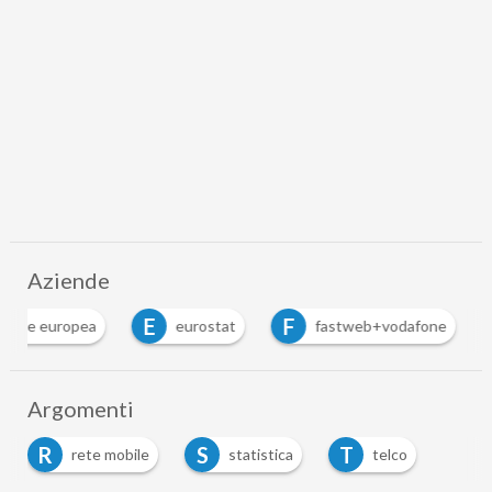
Aziende
E
F
sione europea
eurostat
fastweb+vodafone
Argomenti
R
S
T
rete mobile
statistica
telco