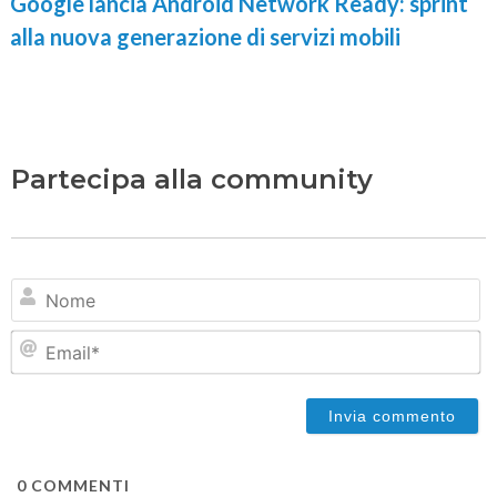
Google lancia Android Network Ready: sprint
alla nuova generazione di servizi mobili
Partecipa alla community
N
Em
0
COMMENTI