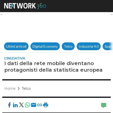
I dati della rete mobile diven
Ultimi articoli
Digital Economy
Telco
Industria 4.0
Spac
L'INIZIATIVA
I dati della rete mobile diventano
protagonisti della statistica europea
Home
Telco