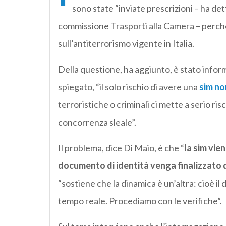
sono state “inviate prescrizioni – ha dett
commissione Trasporti alla Camera – perc
sull’antiterrorismo vigente in Italia.
Della questione, ha aggiunto, è stato infor
spiegato, “il solo rischio di avere una
sim no
terroristiche o criminali ci mette a serio ris
concorrenza sleale”.
Il problema, dice Di Maio, è che “
la sim vie
documento di identità venga finalizzato 
“sostiene che la dinamica è un’altra: cioè i
tempo reale. Procediamo con le verifiche”.