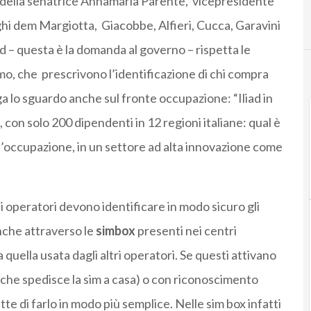
 della senatrice Annamaria Parente, vicepresidente
ghi dem Margiotta, Giacobbe, Alfieri, Cucca, Garavini
ad – questa è la domanda al governo – rispetta le
smo, che prescrivono l’identificazione di chi compra
ga lo sguardo anche sul fronte occupazione: “Iliad in
, con solo 200 dipendenti in 12 regioni italiane: qual è
ell’occupazione, in un settore ad alta innovazione come
i operatori devono identificare in modo sicuro gli
anche attraverso le
simbox
presenti nei centri
quella usata dagli altri operatori. Se questi attivano
o che spedisce la sim a casa) o con riconoscimento
te di farlo in modo più semplice. Nelle sim box infatti