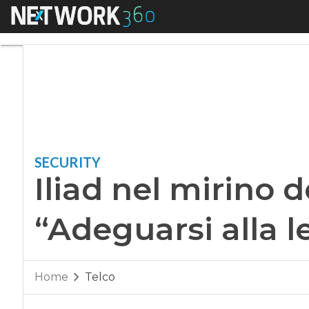
Menu
Iliad nel mirino de
SECURITY
Iliad nel mirino 
“Adeguarsi alla 
Home
Telco