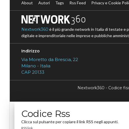
About
Autori
Tags
Rss Feed
Privacy e Cookie Poli
Nextwork360
è il più grande network in Italia di testate e 
digitale e imprenditoriale nelle imprese e pubbliche amministr
Indirizzo
Via Moretto da Brescia, 22
Milano - Italia
CAP 20133
Nextwork360 - Codice fi
Codice Rss
Clicca sul pulsante per copiare il link RSS negli appunti.
RSS link