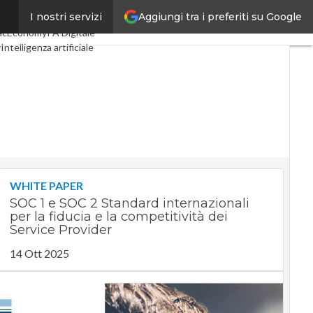
Aggiungi tra i preferiti su Google
I nostri servizi
gital Economy
Telco
acEconomy
PA Digitale
y
Intelligenza artificiale
Le Guide di CorCom
WHITE PAPER
SOC 1 e SOC 2 Standard internazionali
per la fiducia e la competitività dei
Service Provider
14 Ott 2025