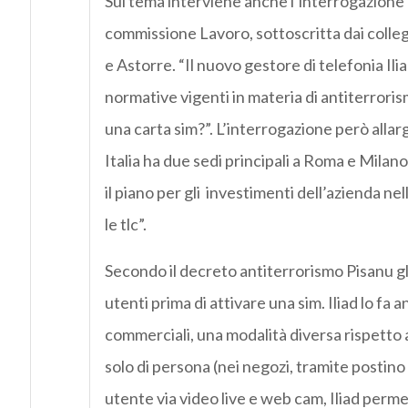
Sul tema interviene anche l’interrogazione
commissione Lavoro, sottoscritta dai colle
e Astorre. “Il nuovo gestore di telefonia Ili
normative vigenti in materia di antiterrori
una carta sim?”. L’interrogazione però allar
Italia ha due sedi principali a Roma e Milano
il piano per gli investimenti dell’azienda n
le tlc”.
Secondo il decreto antiterrorismo Pisanu gl
utenti prima di attivare una sim. Iliad lo fa 
commerciali, una modalità diversa rispetto a 
solo di persona (nei negozi, tramite postin
utente via video live e web cam, Iliad permet