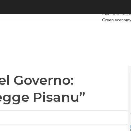
l Governo: “Adeguarsi alla legge Pisanu”
Ultimi articoli
Di
Industria 4.0
Sp
Green econom
Videointerviste
Podcast
Privacy
del Governo:
legge Pisanu”