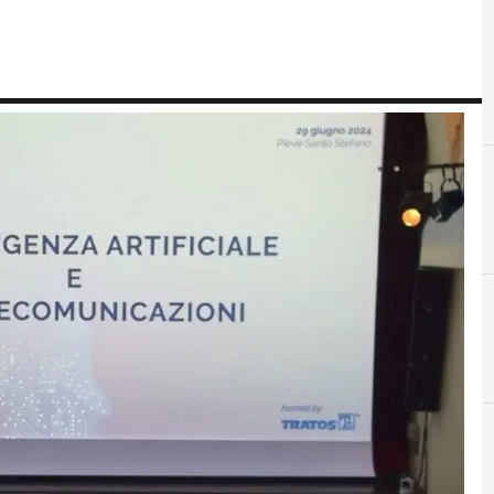
D
daniele franceschini
F
Fastweb