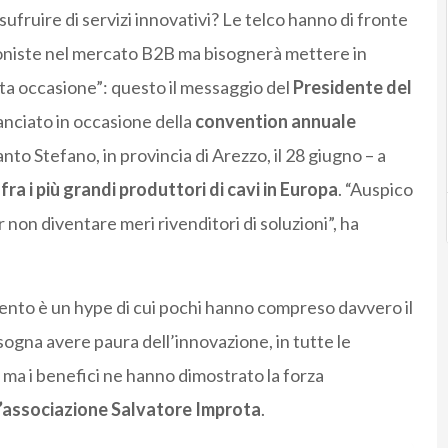
sufruire di servizi innovativi? Le telco hanno di fronte
oniste nel mercato B2B ma bisognerà mettere in
ta occasione”: questo il messaggio del
Presidente del
anciato in occasione della
convention annuale
nto Stefano, in provincia di Arezzo, il 28 giugno – a
fra i più grandi produttori di cavi in Europa
. “Auspico
r non diventare meri rivenditori di soluzioni”, ha
omento è un hype di cui pochi hanno compreso davvero il
isogna avere paura dell’innovazione, in tutte le
rti ma i benefici ne hanno dimostrato la forza
l’associazione Salvatore Improta
.