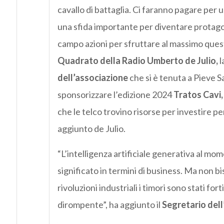
cavallo di battaglia. Ci faranno pagare per u
una sfida importante per diventare protag
campo azioni per sfruttare al massimo ques
Quadrato della Radio Umberto de Julio,
l
dell’associazione
che si è tenuta a Pieve Sa
sponsorizzare l’edizione 2024
Tratos Cavi, 
che le telco trovino risorse per investire pe
aggiunto de Julio.
“L’intelligenza artificiale generativa al m
significato in termini di business. Ma non b
rivoluzioni industriali i timori sono stati fo
dirompente”, ha aggiunto il
Segretario del