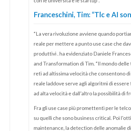
con le università e le startup”.
Franceschini, Tim: “Tlc e AI so
“La vera rivoluzione avviene quando portiam
reale per mettere a punto use case che dav
produttivi . ha evidenziato Daniele Frances
and Transformation di Tim. “Il mondo delle t
reti ad altissima velocità che consentono di
reale laddove serve agli algoritmi di essere f
ad alta velocità e dall’altro la possibilità di
Fra gli use case più promettenti per le telco
su quelli che sono business critical. Poi l’ot
maintenance, la detection delle anomalie di 