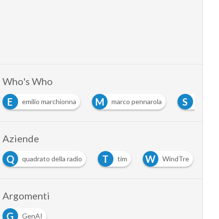
Who's Who
E
M
S
emilio marchionna
marco pennarola
salvato
Aziende
Q
T
W
quadrato della radio
tim
WindTre
Argomenti
G
GenAI