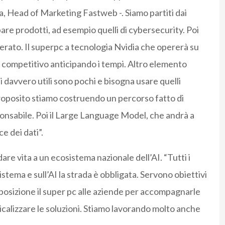
a, Head of Marketing Fastweb -. Siamo partiti dai
pare prodotti, ad esempio quelli di cybersecurity. Poi
erato. Il superpc a tecnologia Nvidia che opererà su
io competitivo anticipando i tempi. Altro elemento
i davvero utili sono pochi e bisogna usare quelli
l proposito stiamo costruendo un percorso fatto di
onsabile. Poi il Large Language Model, che andrà a
e dei dati”.
e vita a un ecosistema nazionale dell’AI. “Tutti i
tema e sull’AI la strada è obbligata. Servono obiettivi
posizione il super pc alle aziende per accompagnarle
icalizzare le soluzioni. Stiamo lavorando molto anche