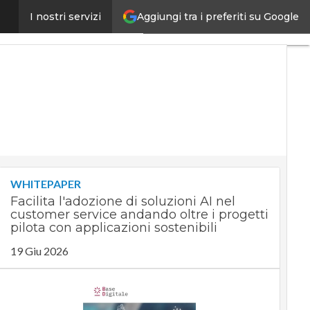
Aggiungi tra i preferiti su Google
servono soluzioni ad hoc”
I nostri servizi
Ultimi
articoli
Digital
Economy
Telco
Industria
4.0
SpacEconomy
PA
Digitale
WHITEPAPER
Green
Facilita l'adozione di soluzioni AI nel
economy
customer service andando oltre i progetti
Intelligenza
pilota con applicazioni sostenibili
artificiale
19 Giu 2026
Videointerviste
Le
Guide di
CorCom