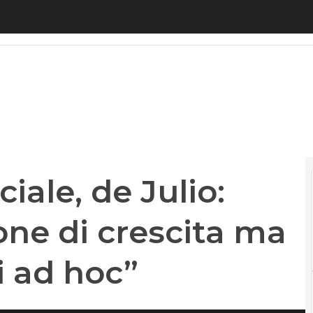
iale, de Julio: “Per le tlc occasione di crescita ma 
ciale, de Julio:
ione di crescita ma
i ad hoc”