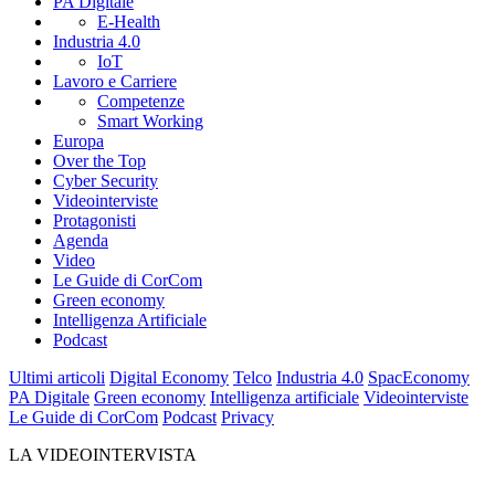
PA Digitale
E-Health
Industria 4.0
IoT
Lavoro e Carriere
Competenze
Smart Working
Europa
Over the Top
Cyber Security
Videointerviste
Protagonisti
Agenda
Video
Le Guide di CorCom
Green economy
Intelligenza Artificiale
Podcast
Ultimi articoli
Digital Economy
Telco
Industria 4.0
SpacEconomy
PA Digitale
Green economy
Intelligenza artificiale
Videointerviste
Le Guide di CorCom
Podcast
Privacy
LA VIDEOINTERVISTA