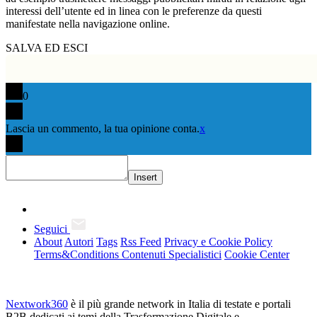
interessi dell’utente ed in linea con le preferenze da questi
manifestate nella navigazione online.
SALVA ED ESCI
0
Lascia un commento, la tua opinione conta.
x
Insert
Seguici
About
Autori
Tags
Rss Feed
Privacy e Cookie Policy
Terms&Conditions Contenuti Specialistici
Cookie Center
Nextwork360
è il più grande network in Italia di testate e portali
B2B dedicati ai temi della Trasformazione Digitale e