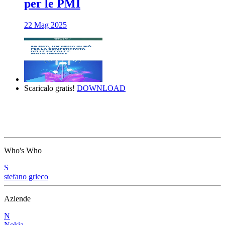
per le PMI
22 Mag 2025
Scaricalo gratis!
DOWNLOAD
Who's Who
S
stefano grieco
Aziende
N
Nokia