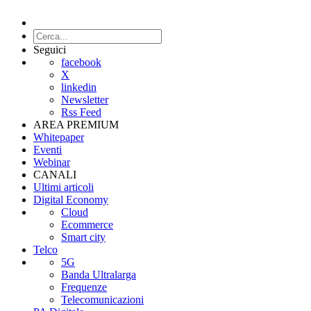
Seguici
facebook
X
linkedin
Newsletter
Rss Feed
AREA PREMIUM
Whitepaper
Eventi
Webinar
CANALI
Ultimi articoli
Digital Economy
Cloud
Ecommerce
Smart city
Telco
5G
Banda Ultralarga
Frequenze
Telecomunicazioni