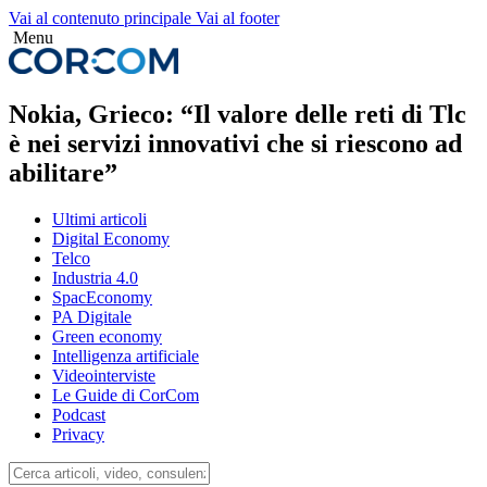
Vai al contenuto principale
Vai al footer
Menu
Nokia, Grieco: “Il valore delle reti di Tlc
è nei servizi innovativi che si riescono ad
abilitare”
Ultimi articoli
Digital Economy
Telco
Industria 4.0
SpacEconomy
PA Digitale
Green economy
Intelligenza artificiale
Videointerviste
Le Guide di CorCom
Podcast
Privacy