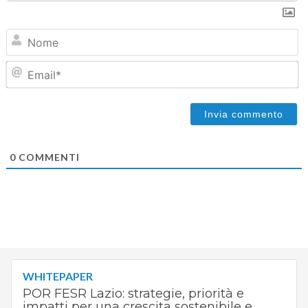
N
Em
0
COMMENTI
WHITEPAPER
POR FESR Lazio: strategie, priorità e
impatti per una crescita sostenibile e