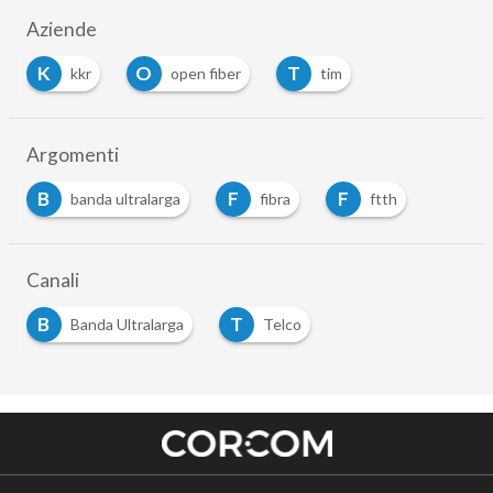
Aziende
K
O
T
kkr
open fiber
tim
Argomenti
B
F
F
banda ultralarga
fibra
ftth
Canali
B
T
Banda Ultralarga
Telco