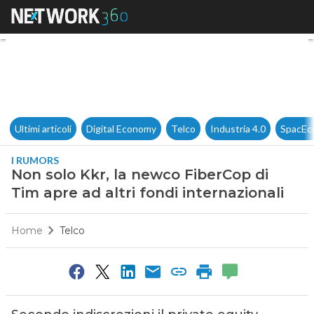
Non solo Kkr, la newco FiberCo
Ultimi articoli
Digital Economy
Telco
Industria 4.0
SpacEc
I RUMORS
Non solo Kkr, la newco FiberCop di
Tim apre ad altri fondi internazionali
Home
Telco