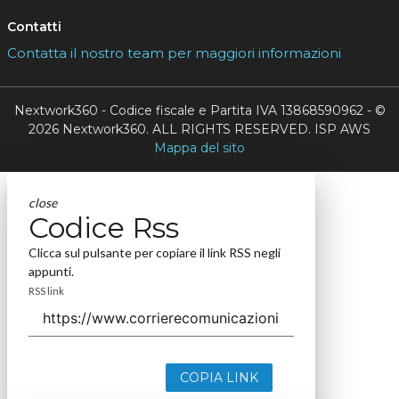
Contatti
Contatta il nostro team per maggiori informazioni
Nextwork360 - Codice fiscale e Partita IVA 13868590962 - ©
2026 Nextwork360. ALL RIGHTS RESERVED. ISP AWS
Mappa del sito
close
Codice Rss
Clicca sul pulsante per copiare il link RSS negli
appunti.
RSS link
COPIA LINK