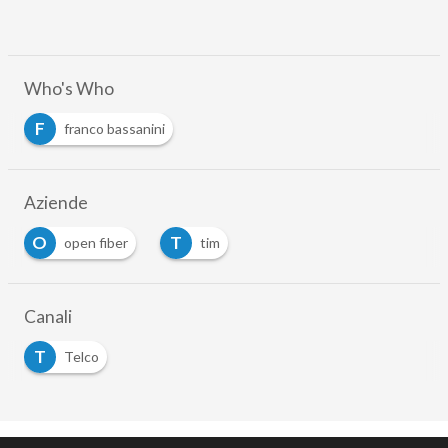
Who's Who
F
franco bassanini
Aziende
O
T
open fiber
tim
…
Canali
T
Telco