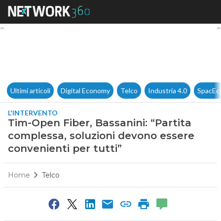
Tim-Open Fiber, Bassanini: “P
Ultimi articoli
Digital Economy
Telco
Industria 4.0
SpacEc
L'INTERVENTO
Tim-Open Fiber, Bassanini: “Partita
complessa, soluzioni devono essere
convenienti per tutti”
Home
Telco