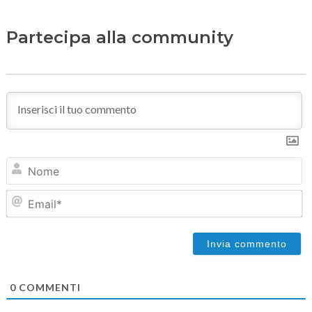
Partecipa alla community
N
Em
0
COMMENTI