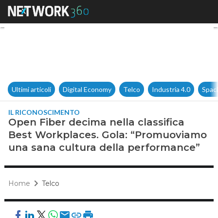
Open Fiber decima nella clas
Ultimi articoli
Digital Economy
Telco
Industria 4.0
Spac
IL RICONOSCIMENTO
Open Fiber decima nella classifica
Best Workplaces. Gola: “Promuoviamo
una sana cultura della performance”
Home
Telco