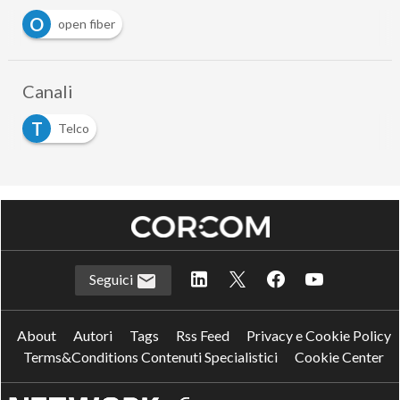
O
open fiber
Canali
T
Telco
Seguici
About
Autori
Tags
Rss Feed
Privacy e Cookie Policy
Terms&Conditions Contenuti Specialistici
Cookie Center