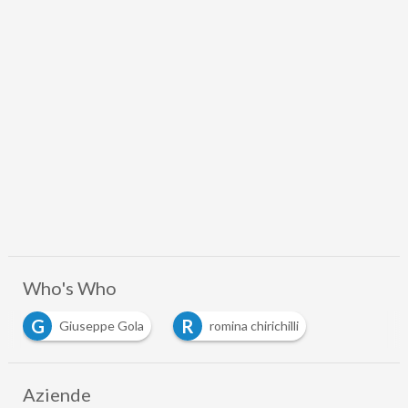
Who's Who
G
R
Giuseppe Gola
romina chirichilli
Aziende