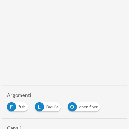
Argomenti
F
L
O
ftth
l'aquila
open fiber
Canali