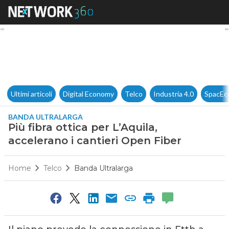
Più fibra ottica per L’Aquila, 
Ultimi articoli
Digital Economy
Telco
Industria 4.0
SpacEc
BANDA ULTRALARGA
Più fibra ottica per L’Aquila,
accelerano i cantieri Open Fiber
Home
Telco
Banda Ultralarga