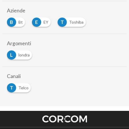
Aziende
B
E
T
Bt
EY
Toshiba
Argomenti
L
londra
Canali
T
Telco