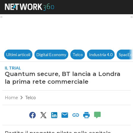
Quantum secure, BT lancia a 
Ultimi articoli
Digital Economy
Telco
Industria 4.0
SpacEc
IL TRIAL
Quantum secure, BT lancia a Londra
la prima rete commerciale
Home
Telco