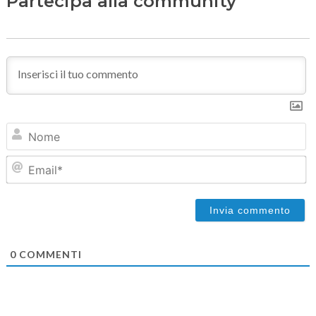
Partecipa alla community
N
Em
0
COMMENTI