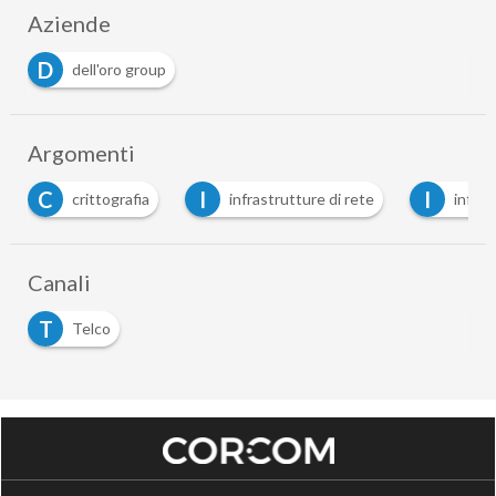
Aziende
D
dell'oro group
Argomenti
C
I
I
crittografia
infrastrutture di rete
infrastr
Canali
T
Telco