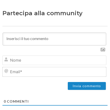
Partecipa alla community
N
Em
0
COMMENTI