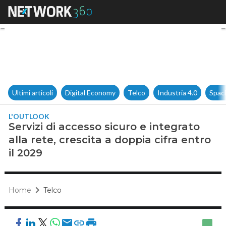
Servizi di accesso sicuro e int
Ultimi articoli
Digital Economy
Telco
Industria 4.0
Spac
L'OUTLOOK
Servizi di accesso sicuro e integrato
alla rete, crescita a doppia cifra entro
il 2029
Home
Telco