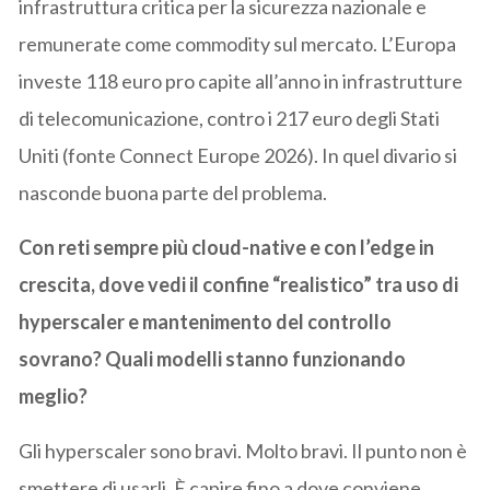
infrastruttura critica per la sicurezza nazionale e
remunerate come commodity sul mercato. L’Europa
investe 118 euro pro capite all’anno in infrastrutture
di telecomunicazione, contro i 217 euro degli Stati
Uniti (fonte Connect Europe 2026). In quel divario si
nasconde buona parte del problema.
Con reti sempre più cloud-native e con l’edge in
crescita, dove vedi il confine “realistico” tra uso di
hyperscaler e mantenimento del controllo
sovrano? Quali modelli stanno funzionando
meglio?
Gli hyperscaler sono bravi. Molto bravi. Il punto non è
smettere di usarli. È capire fino a dove conviene