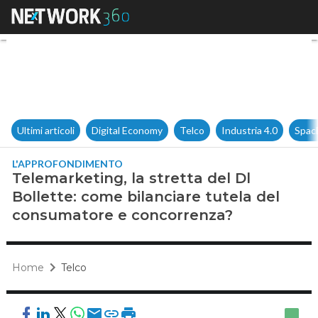
Telemarketing, la stretta del
Ultimi articoli
Digital Economy
Telco
Industria 4.0
Spac
L'APPROFONDIMENTO
Telemarketing, la stretta del Dl
Bollette: come bilanciare tutela del
consumatore e concorrenza?
Home
Telco