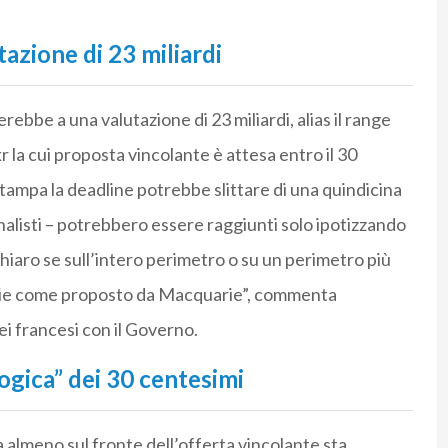
azione di 23 miliardi
bbe a una valutazione di 23 miliardi, alias il range
r la cui proposta vincolante è attesa entro il 30
ampa la deadline potrebbe slittare di una quindicina
i analisti – potrebbero essere raggiunti solo ipotizzando
iaro se sull’intero perimetro o su un perimetro più
rigie come proposto da Macquarie”, commenta
ei francesi con il Governo.
ologica” dei 30 centesimi
a almeno sul fronte dell’offerta vincolante sta