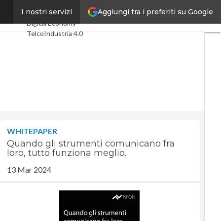
Aggiungi tra i preferiti su Google
ntesimi
I nostri servizi
Ultimi articoli
Digital Economy
Telco
Industria 4.0
SpacEconomy
PA Digitale
Green economy
Intelligenza
artificiale
Videointerviste
Le Guide di
CorCom
Podcast
Privacy
WHITEPAPER
Quando gli strumenti comunicano fra
loro, tutto funziona meglio.
13 Mar 2024