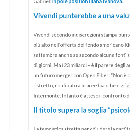
Gabriel:
in pole position Iliana Ivanova.
Vivendi punterebbe a una valut
Vivendi secondo indiscrezioni stampa puntere
più alto nell’offerta del fondo americano Kk
settembre anche se secondo alcune fonti st
di giorni. Ma i 23 miliardi – è il parere degl
un futuro merger con Open Fiber: “Non è ch
ristretto, confinato alle aree bianche e g
Intermonte. Intanto è atteso il confronto d
Il titolo supera la soglia “psic
La tempistica stretta per chiudere la partit