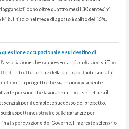
 riagganciati dopo oltre quattro mesi i 30 centesimi
Mib. Il titolo nel mese di agosto è salito del 15%.
la questione occupazionale e sul destino di
l’associazione che rappresenta i piccoli azionisti Tim.
etto di ristrutturazione della più importante società
er definire un progetto che sia economicamente
izzi le persone che lavorano in Tim – sottolinea
il
essenziali per il completo successo del progetto.
ugli aspetti industriali e sulle garanzie per
i, “ha l’approvazione del Governo, il mercato azionario