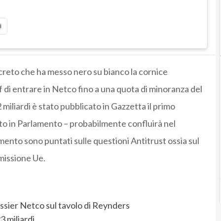
i
decreto che ha messo nero su bianco la cornice
 di entrare in Netco fino a una quota di minoranza del
miliardi è stato pubblicato in Gazzetta il primo
to in Parlamento – probabilmente confluirà nel
mento sono puntati sulle questioni Antitrust ossia sul
mmissione Ue.
ossier Netco sul tavolo di Reynders
3 miliardi