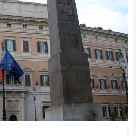
N
netco