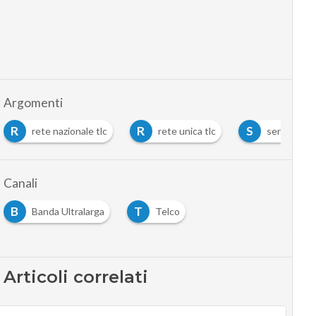
Argomenti
R
R
S
rete nazionale tlc
rete unica tlc
serviceco
Canali
B
T
Banda Ultralarga
Telco
Articoli correlati